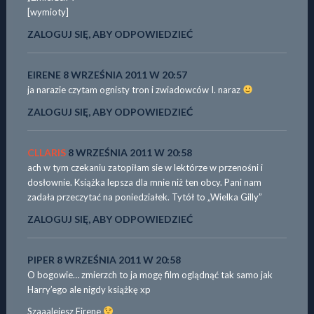
[wymioty]
ZALOGUJ SIĘ, ABY ODPOWIEDZIEĆ
EIRENE
8 WRZEŚNIA 2011 W 20:57
ja narazie czytam ognisty tron i zwiadowców I. naraz
ZALOGUJ SIĘ, ABY ODPOWIEDZIEĆ
CLLARIS
8 WRZEŚNIA 2011 W 20:58
ach w tym czekaniu zatopiłam sie w lektórze w przenośni i
dosłownie. Książka lepsza dla mnie niż ten obcy. Pani nam
zadała przeczytać na poniedziałek. Tytół to „Wielka Gilly”
ZALOGUJ SIĘ, ABY ODPOWIEDZIEĆ
PIPER
8 WRZEŚNIA 2011 W 20:58
O bogowie… zmierzch to ja mogę film oglądnąć tak samo jak
Harry’ego ale nigdy książkę xp
Szaaalejesz Eirene