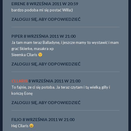
EIRENE
8 WRZEŚNIA 2011 W 20:59
bardzo podoba mi się postać Willa:)
ZALOGUJ SIĘ, ABY ODPOWIEDZIEĆ
PIPER
8 WRZEŚNIA 2011 W 21:00
Ja tam mam teraz Balladyne, i jeszcze mamy to wystawić i mam
grać Skierke, masakra xp
Sieemka Cllaris
ZALOGUJ SIĘ, ABY ODPOWIEDZIEĆ
CLLARIS
8 WRZEŚNIA 2011 W 21:00
To fajnie, ze ci się potoba. Ja teraz czytam i tą wielką gilly i
kończę Eonę
ZALOGUJ SIĘ, ABY ODPOWIEDZIEĆ
FILIO
8 WRZEŚNIA 2011 W 21:00
Hej Cllaris