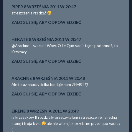
PIPER
8 WRZEŚNIA 2011 W 20:47
streszczenia rządzą!
ZALOGUJ SIĘ, ABY ODPOWIEDZIEĆ
HEKATE
8 WRZEŚNIA 2011 W 20:47
@Arachne – szacun! Wow. O ile Quo vadis fajne podobnoż, to
Krzyżacy…
ZALOGUJ SIĘ, ABY ODPOWIEDZIEĆ
ARACHNE
8 WRZEŚNIA 2011 W 20:48
Ale teraz nauczycielka funduje nam ZEMSTĘ!
ZALOGUJ SIĘ, ABY ODPOWIEDZIEĆ
EIRENE
8 WRZEŚNIA 2011 W 20:49
ja krzyżaków II rozdziały przeczytałam i streszczenie na jedną
stonę i trója była
ale nie wiem jak przebrne przez quo vadis ;
(