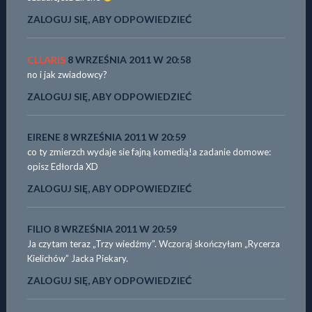
ZALOGUJ SIĘ, ABY ODPOWIEDZIEĆ
CLLARIS
8 WRZEŚNIA 2011 W 20:58
no i jak zwiadowcy?
ZALOGUJ SIĘ, ABY ODPOWIEDZIEĆ
EIRENE
8 WRZEŚNIA 2011 W 20:59
co ty zmierzch wydaje sie fajną komedią!a zadanie domowe:
opisz Edłorda XD
ZALOGUJ SIĘ, ABY ODPOWIEDZIEĆ
FILIO
8 WRZEŚNIA 2011 W 20:59
Ja czytam teraz „Trzy wiedźmy”. Wczoraj skończyłam „Rycerza
Kielichów” Jacka Piekary.
ZALOGUJ SIĘ, ABY ODPOWIEDZIEĆ