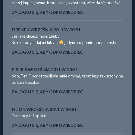
raczej kupie gówna, która z niego została), więc da się przeżyć.
ZALOGUJ SIĘ, ABY ODPOWIEDZIEĆ
EIRENE
8 WRZEŚNIA 2011 W 20:51
Jeśli nie chcesz mojej zguby
Krrrrokodyla daj mi luby….
jedyne co pamietam z zemsty
ZALOGUJ SIĘ, ABY ODPOWIEDZIEĆ
PIPER
8 WRZEŚNIA 2011 W 20:51
ooo, Ten Obcy szczęśliwie mnie ominął, teraz leży zakurzony na
półce z książkami.
ZALOGUJ SIĘ, ABY ODPOWIEDZIEĆ
FILIO
8 WRZEŚNIA 2011 W 20:51
Ten obcy też spoko.
ZALOGUJ SIĘ, ABY ODPOWIEDZIEĆ