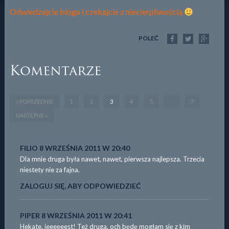
Odwiedzajcie bloga i czekajcie z niecierpliwością
POLEĆ
Komentarze
« POPRZEDNIE
1
2
3
4
5
…
7
NASTĘPNE »
FILIO
8 WRZEŚNIA 2011 W 20:40
Dla mnie druga była nawet, nawet, pierwsza najlepsza. Trzecia
niestety nie za fajna.
ZALOGUJ SIĘ, ABY ODPOWIEDZIEĆ
PIPER
8 WRZEŚNIA 2011 W 20:41
Hekate, jeeeeeest! Też druga, och będę mogłam się z kim