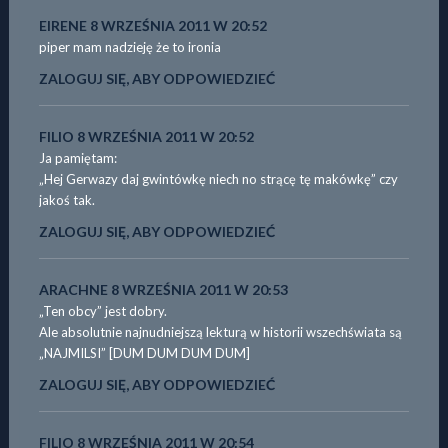
EIRENE
8 WRZEŚNIA 2011 W 20:52
piper mam nadzieję że to ironia
ZALOGUJ SIĘ, ABY ODPOWIEDZIEĆ
FILIO
8 WRZEŚNIA 2011 W 20:52
Ja pamiętam:
„Hej Gerwazy daj gwintówkę niech no strącę tę makówkę” czy
jakoś tak.
ZALOGUJ SIĘ, ABY ODPOWIEDZIEĆ
ARACHNE
8 WRZEŚNIA 2011 W 20:53
„Ten obcy” jest dobry.
Ale absolutnie najnudniejszą lekturą w historii wszechświata są
„NAJMILSI” [DUM DUM DUM DUM]
ZALOGUJ SIĘ, ABY ODPOWIEDZIEĆ
FILIO
8 WRZEŚNIA 2011 W 20:54