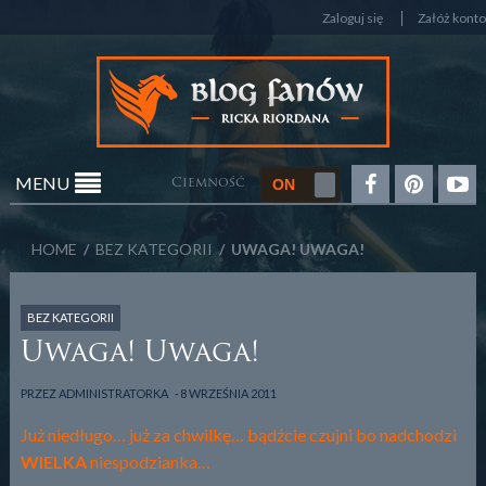
Zaloguj się
Załóż konto
MENU
Ciemność
HOME
/
BEZ KATEGORII
/ UWAGA! UWAGA!
BEZ KATEGORII
Uwaga! Uwaga!
PRZEZ
ADMINISTRATORKA
8 WRZEŚNIA 2011
Już niedługo… już za chwilkę… bądźcie czujni bo nadchodzi
WIELKA
niespodzianka…