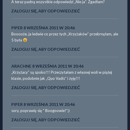
A teraz padną wszystkie odpowiedzi „Nie ja”. Zgadłam?
ZALOGUJ SIĘ, ABY ODPOWIEDZIEĆ
PIPER
8 WRZEŚNIA 2011 W 20:46
Booooże, ja ledwie co przez tych „Krzyżaków” przebrnęłam, ale
5 była
ZALOGUJ SIĘ, ABY ODPOWIEDZIEĆ
ARACHNE
8 WRZEŚNIA 2011 W 20:46
„Krzyżacy” są spoko!!! Przeczytałam z własnej woli w piątej
klasie, podobnie jak „Quo Vadis” i żyję!!!
ZALOGUJ SIĘ, ABY ODPOWIEDZIEĆ
PIPER
8 WRZEŚNIA 2011 W 20:46
sory, poprawię się ” Boogoowie!”;)
ZALOGUJ SIĘ, ABY ODPOWIEDZIEĆ