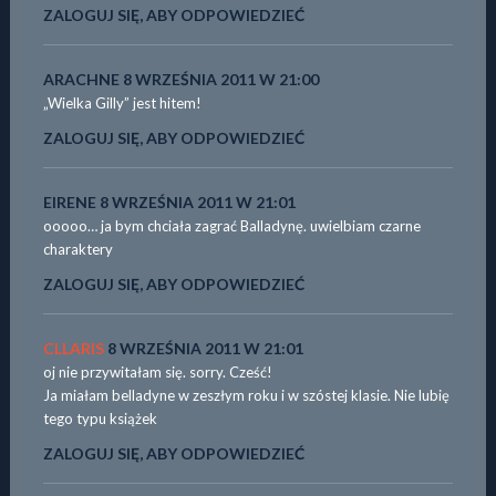
ZALOGUJ SIĘ, ABY ODPOWIEDZIEĆ
ARACHNE
8 WRZEŚNIA 2011 W 21:00
„Wielka Gilly” jest hitem!
ZALOGUJ SIĘ, ABY ODPOWIEDZIEĆ
EIRENE
8 WRZEŚNIA 2011 W 21:01
ooooo… ja bym chciała zagrać Balladynę. uwielbiam czarne
charaktery
ZALOGUJ SIĘ, ABY ODPOWIEDZIEĆ
CLLARIS
8 WRZEŚNIA 2011 W 21:01
oj nie przywitałam się. sorry. Cześć!
Ja miałam belladyne w zeszłym roku i w szóstej klasie. Nie lubię
tego typu książek
ZALOGUJ SIĘ, ABY ODPOWIEDZIEĆ