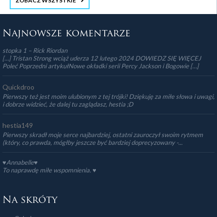
ZOBACZ WSZYSTKIE
stopka 3
Najnowsze komentarze
stopka 1 – Rick Riordan
[…] Tristan Strong wciąż uderza 12 lutego 2024 DOWIEDZ SIĘ WIĘCEJ
Poleć Poprzedni artykułNowe okładki serii Percy Jackson i Bogowie […]
Quickdroo
Pierwszy też jest moim ulubionym z tej trójki! Dziękuję za miłe słowa i uwagi,
i dobrze widzieć, że dalej tu zaglądasz, hestia ;D
hestia149
Pierwszy skradł moje serce najbardziej, ostatni zauroczył swoim rytmem
(który, co prawda, mógłby jeszcze być bardziej doprecyzowany -...
♥Annabelle♥
To naprawdę miłe wspomnienia. ♥️
Na skróty