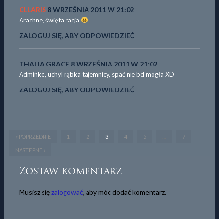
CLLARIS
8 WRZEŚNIA 2011 W 21:02
Arachne, święta racja
ZALOGUJ SIĘ, ABY ODPOWIEDZIEĆ
THALIA.GRACE
8 WRZEŚNIA 2011 W 21:02
Adminko, uchyl rąbka tajemnicy, spać nie bd mogła XD
ZALOGUJ SIĘ, ABY ODPOWIEDZIEĆ
« POPRZEDNIE
1
2
3
4
5
…
7
NASTĘPNE »
Zostaw komentarz
Musisz się
zalogować
, aby móc dodać komentarz.