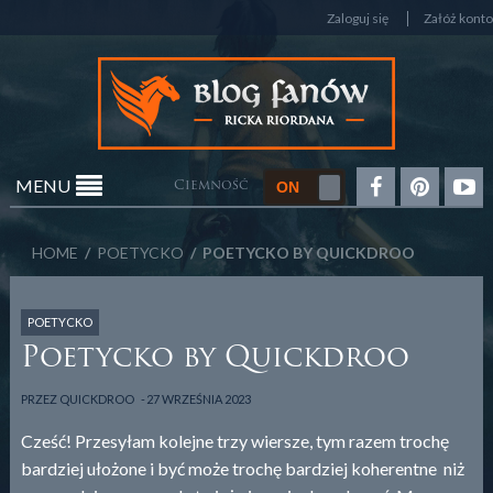
Zaloguj się
Załóż konto
MENU
Ciemność
HOME
/
POETYCKO
/ POETYCKO BY QUICKDROO
POETYCKO
Poetycko by Quickdroo
PRZEZ
QUICKDROO
27 WRZEŚNIA 2023
Cześć! Przesyłam kolejne trzy wiersze, tym razem trochę
bardziej ułożone i być może trochę bardziej koherentne niż