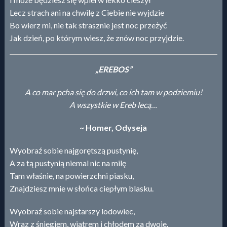
Lecz strach ani na chwilę z Ciebie nie wyjdzie
Bo wierz mi, nie tak strasznie jest noc przeżyć
Jak dzień, po którym wiesz, że znów noc przyjdzie.
„EREBOS”
A co mar pcha się do drzwi, co ich tam w podziemiu!
A wszystkie w Ereb lecą…
~ Homer, Odyseja
Wyobraź sobie najgorętszą pustynię,
A za tą pustynią niemal nic na milę
Tam właśnie, na powierzchni piasku,
Znajdziesz mnie w słońca ciepłym blasku.
Wyobraź sobie najstarszy lodowiec,
Wraz z śniegiem, wiatrem i chłodem za dwoje.