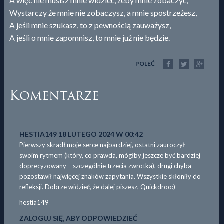
A więc nie musisz mnie widzieć, żeby mnie zobaczyć,
Wystarczy że mnie nie zobaczysz, a mnie spostrzeżesz,
A jeśli mnie szukasz, to z pewnością zauważysz,
A jeśli o mnie zapomnisz, to mnie już nie będzie.
POLEĆ
Komentarze
HESTIA149
18 LUTEGO 2024 W 00:42
Pierwszy skradł moje serce najbardziej, ostatni zauroczył
swoim rytmem (który, co prawda, mógłby jeszcze być bardziej
doprecyzowany – szczególnie trzecia zwrotka), drugi chyba
pozostawił najwięcej znaków zapytania. Wszystkie skłoniły do
refleksji. Dobrze widzieć, że dalej piszesz, Quickdroo:)
hestia149
ZALOGUJ SIĘ, ABY ODPOWIEDZIEĆ