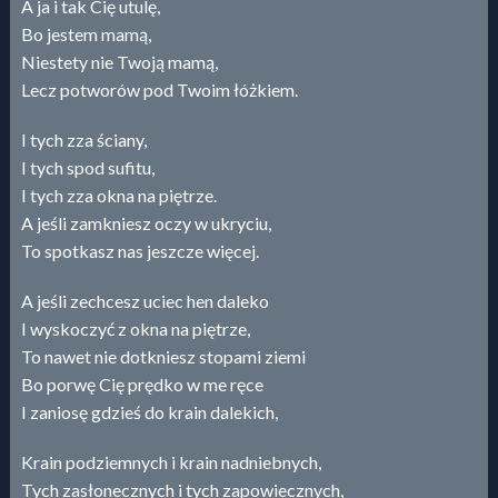
A ja i tak Cię utulę,
Bo jestem mamą,
Niestety nie Twoją mamą,
Lecz potworów pod Twoim łóżkiem.
I tych zza ściany,
I tych spod sufitu,
I tych zza okna na piętrze.
A jeśli zamkniesz oczy w ukryciu,
To spotkasz nas jeszcze więcej.
A jeśli zechcesz uciec hen daleko
I wyskoczyć z okna na piętrze,
To nawet nie dotkniesz stopami ziemi
Bo porwę Cię prędko w me ręce
I zaniosę gdzieś do krain dalekich,
Krain podziemnych i krain nadniebnych,
Tych zasłonecznych i tych zapowiecznych,