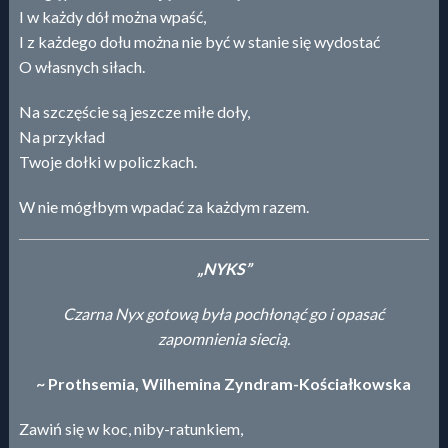
I w każdy dół można wpaść,
I z każdego dołu można nie być w stanie się wydostać
O własnych siłach.
Na szczęście są jeszcze miłe doły,
Na przykład
Twoje dołki w policzkach.
W nie mógłbym wpadać za każdym razem.
„NYKS”
Czarna Nyx gotową była pochłonąć go i opasać
zapomnienia siecią.
~ Prothsemia, Wilhemina Zyndram-Kościałkowska
Zawiń się w koc, niby-ratunkiem,