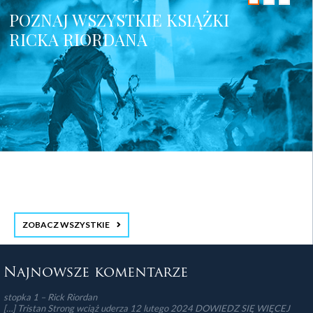
POZNAJ WSZYSTKIE KSIĄŻKI
RICKA RIORDANA
ZOBACZ WSZYSTKIE
stopka 3
Najnowsze komentarze
stopka 1 – Rick Riordan
[…] Tristan Strong wciąż uderza 12 lutego 2024 DOWIEDZ SIĘ WIĘCEJ