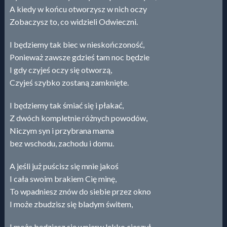
A kiedy w końcu otworzysz w nich oczy
Zobaczysz to, co widzieli Odwieczni.
I będziemy tak biec w nieskończoność,
Ponieważ zawsze gdzieś tam noc będzie
I gdy czyjeś oczy się otworzą,
Czyjeś szybko zostaną zamknięte.
I będziemy tak śmiać się i płakać,
Z dwóch kompletnie różnych powodów,
Niczym syn i przybrana mama
bez wschodu, zachodu i domu.
A jeśli już puścisz się mnie jakoś
I cała swoim brakiem Cię minę,
To wpadniesz znów do siebie przez okno
I może zbudzisz się bladym świtem,
I może będziesz się wpierw lekko cieszył