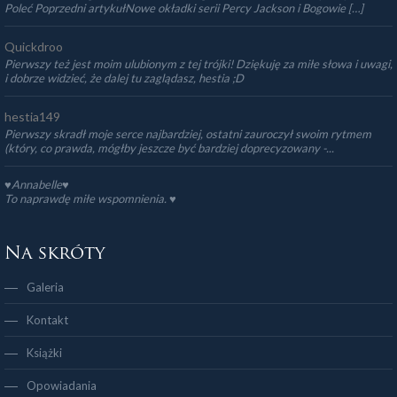
Poleć Poprzedni artykułNowe okładki serii Percy Jackson i Bogowie […]
Quickdroo
Pierwszy też jest moim ulubionym z tej trójki! Dziękuję za miłe słowa i uwagi,
i dobrze widzieć, że dalej tu zaglądasz, hestia ;D
hestia149
Pierwszy skradł moje serce najbardziej, ostatni zauroczył swoim rytmem
(który, co prawda, mógłby jeszcze być bardziej doprecyzowany -...
♥Annabelle♥
To naprawdę miłe wspomnienia. ♥️
Na skróty
Galeria
Kontakt
Książki
Opowiadania