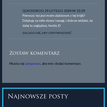
QUICKDROO
29 LUTEGO 2024 W 22:29
Pierwszy też jest moim ulubionym z tej trójki!
Dziękuję za miłe słowa i uwagi, i dobrze widzieć, że
dalej tu zaglądasz, hestia ;D
ZALOGUJ SIĘ, ABY ODPOWIEDZIEĆ
Zostaw komentarz
Musisz się
zalogować
, aby móc dodać komentarz.
Najnowsze posty