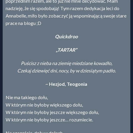
poprzednim razem, ale to już nie mnie decydować. Mam
nadzieję, że się spodobają! Tym razem dedykacja leci do
Annabelle, miło było zobaczyć ją wspominającą swoje stare
prace na blogu ;D
Quickdroo
„TARTAR”
Puścisz z nieba na ziemię miedziane kowadło,
Czekaj dziewięć dni, nocy, by w dziesiątym padło.
~
Hezjod, Teogonia
Nie ma takiego dołu,
W którym nie byłoby większego dołu,
W którym nie byłoby jeszcze większego dołu,
W którym nie byłoby jeszcze… rozumiecie.
Na szczęście, doły w dołach