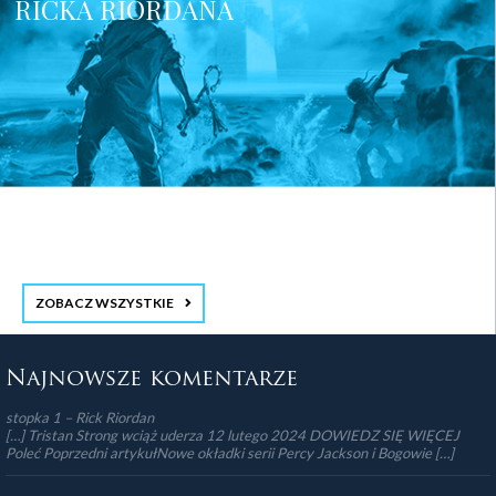
RICKA RIORDANA
ZOBACZ WSZYSTKIE
stopka 3
Najnowsze komentarze
stopka 1 – Rick Riordan
[…] Tristan Strong wciąż uderza 12 lutego 2024 DOWIEDZ SIĘ WIĘCEJ
Poleć Poprzedni artykułNowe okładki serii Percy Jackson i Bogowie […]