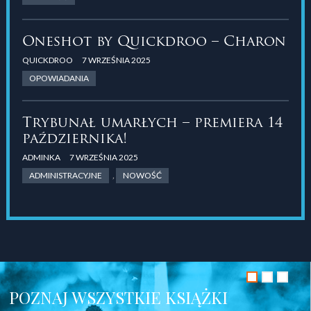
Oneshot by Quickdroo – Charon
QUICKDROO
7 WRZEŚNIA 2025
OPOWIADANIA
Trybunał umarłych – premiera 14
października!
ADMINKA
7 WRZEŚNIA 2025
ADMINISTRACYJNE
,
NOWOŚĆ
POZNAJ WSZYSTKIE KSIĄŻKI