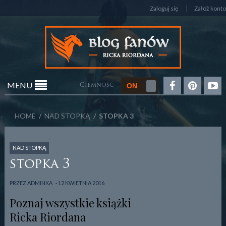
Zaloguj się
Załóż konto
MENU
Ciemność
HOME
/
NAD STOPKĄ
/ STOPKA 3
NAD STOPKĄ
stopka 3
PRZEZ
ADMINKA
12 KWIETNIA 2016
Poznaj wszystkie książki
Ricka Riordana