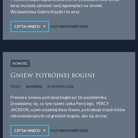
teraz możecie zamówić swój egzemplarz na stronie
Wydawnictwa Galeria Książki i to wraz
CZYTAJ WIĘCEJ
ZOSTAW KOMENTARZ
NOWOŚĆ
Gniew potrójnej bogini
PRZEZ
ADMINKA
29 SIERPNIA 2024
Premiera Gniewu potrójnej bogini już 16 października.
Dowiedzmy się, co tym razem czeka Percy’ego. PERCY
JACKSON, uczeń ostatniej klasy liceum, potrzebuje trzech listów
rekomendacyjnych od greckich bogów, aby się dostać
CZYTAJ WIĘCEJ
ZOSTAW KOMENTARZ