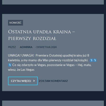
NOWOŚĆ
Ostatnia upadła kraina –
pierwszy rozdział
PRZEZ
ADMINKA
3 KWIETNIA 2024
UWAGA! UWAGA! Premiera Ostatniej upadłej krainy już 8
kwietnia, a my mamy dla Was pierwszy rozdział tej książki.
Co się zdarzyło w Vegas, pozostanie w Vegas – Hej, mała,
wiesz, że Las Vegas
CZYTAJ WIĘCEJ
ZOSTAW KOMENTARZ