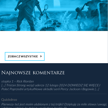
ZOBACZ WSZYSTKIE
stopka 3
Najnowsze komentarze
stopka 1 – Rick Riordan
[…] Tristan Strong wciąż uderza 12 lutego 2024 DOWIEDZ SIĘ WIĘCEJ
Poleć Poprzedni artykułNowe okładki serii Percy Jackson i Bogowie […]
Quickdroo
Pierwszy też jest moim ulubionym z tej trójki! Dziękuję za miłe słowa i uwagi,
i dobrze widzieć, że dalej tu zaglądasz, hestia ;D