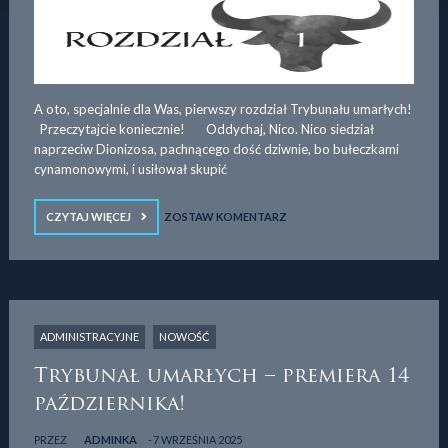
A oto, specjalnie dla Was, pierwszy rozdział Trybunału umarłych!
Przeczytajcie koniecznie! Oddychaj, Nico. Nico siedział
naprzeciw Dionizosa, pachnącego dość dziwnie, bo bułeczkami
cynamonowymi, i usiłował skupić
CZYTAJ WIĘCEJ
ZOSTAW KOMENTARZ
ADMINISTRACYJNE
NOWOŚĆ
Trybunał umarłych – premiera 14
października!
PRZEZ
ADMINKA
7 WRZEŚNIA 2025