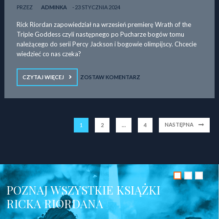
PRZEZ
ADMINKA
23 STYCZNIA 2024
Rick Riordan zapowiedział na wrzesień premierę Wrath of the
Triple Goddess czyli następnego po Pucharze bogów tomu
należącego do serii Percy Jackson i bogowie olimpijscy. Chcecie
wiedzieć co nas czeka?
CZYTAJ WIĘCEJ
ZOSTAW KOMENTARZ
NASTĘPNA
1
2
…
4
POZNAJ WSZYSTKIE KSIĄŻKI
RICKA RIORDANA