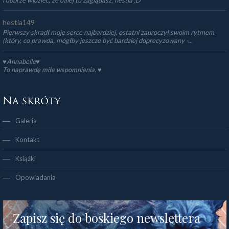
hestia149
Pierwszy skradł moje serce najbardziej, ostatni zauroczył swoim rytmem
(który, co prawda, mógłby jeszcze być bardziej doprecyzowany -...
♥Annabelle♥
To naprawdę miłe wspomnienia. ♥️
Na skróty
Galeria
Kontakt
Książki
Opowiadania
Zapisz się do boskiego newslettera