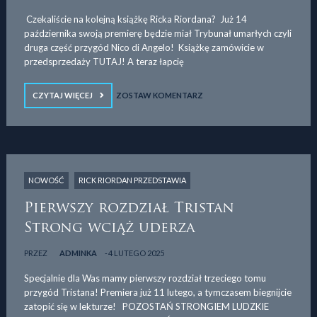
Czekaliście na kolejną książkę Ricka Riordana? Już 14
października swoją premierę będzie miał Trybunał umarłych czyli
druga część przygód Nico di Angelo! Książkę zamówicie w
przedsprzedaży TUTAJ! A teraz łapcię
CZYTAJ WIĘCEJ
ZOSTAW KOMENTARZ
NOWOŚĆ
RICK RIORDAN PRZEDSTAWIA
Pierwszy rozdział Tristan
Strong wciąż uderza
PRZEZ
ADMINKA
4 LUTEGO 2025
Specjalnie dla Was mamy pierwszy rozdział trzeciego tomu
przygód Tristana! Premiera już 11 lutego, a tymczasem biegnijcie
zatopić się w lekturze! POZOSTAŃ STRONGIEM LUDZKIE