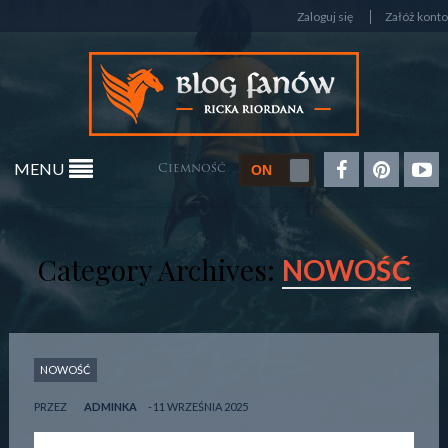
Zaloguj się
Załóż konto
MENU
Ciemność
Category Archives:
NOWOŚĆ
NOWOŚĆ
PRZEZ
ADMINKA
11 WRZEŚNIA 2025