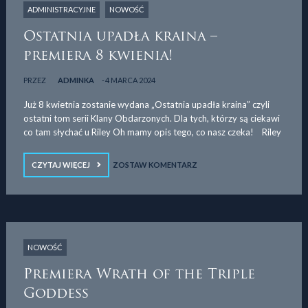
ADMINISTRACYJNE
NOWOŚĆ
Ostatnia upadła kraina –
premiera 8 kwienia!
PRZEZ
ADMINKA
4 MARCA 2024
Już 8 kwietnia zostanie wydana „Ostatnia upadła kraina” czyli
ostatni tom serii Klany Obdarzonych. Dla tych, którzy są ciekawi
co tam słychać u Riley Oh mamy opis tego, co nasz czeka! Riley
CZYTAJ WIĘCEJ
ZOSTAW KOMENTARZ
NOWOŚĆ
Premiera Wrath of the Triple
Goddess