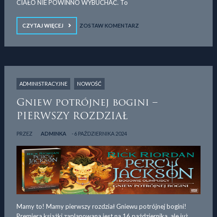
CIAŁO NIE POWINNO WYBUCHAĆ. To
CZYTAJ WIĘCEJ
ZOSTAW KOMENTARZ
ADMINISTRACYJNE
NOWOŚĆ
Gniew potrójnej bogini –
PIERWSZY ROZDZIAŁ
PRZEZ
ADMINKA
6 PAŹDZIERNIKA 2024
Mamy to! Mamy pierwszy rozdział Gniewu potrójnej bogini!
Premiera książki zaplanowana jest na 16 października, ale już