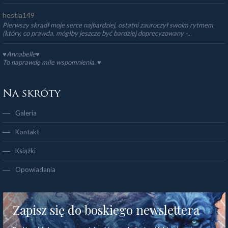
hestia149
Pierwszy skradł moje serce najbardziej, ostatni zauroczył swoim rytmem
(który, co prawda, mógłby jeszcze być bardziej doprecyzowany -...
♥Annabelle♥
To naprawdę miłe wspomnienia. ♥️
Na skróty
Galeria
Kontakt
Książki
Opowiadania
Zapisz się do boskiego newslettera