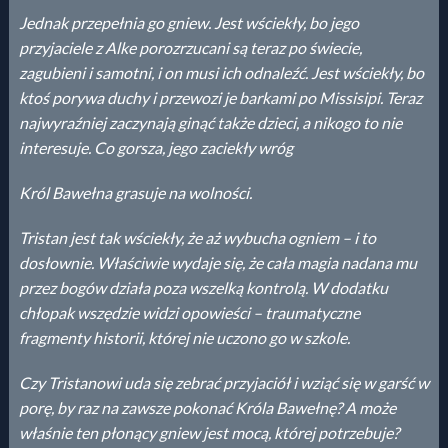
Jednak przepełnia go gniew. Jest wściekły, bo jego
przyjaciele
z Alke porozrzucani są teraz po świecie,
zagubieni i samotni, i on
musi ich odnaleźć. Jest wściekły, bo
ktoś porywa duchy i przewozi
je barkami po Missisipi. Teraz
najwyraźniej zaczynają ginąć także
dzieci, a nikogo to nie
interesuje. Co gorsza, jego zaciekły wróg
Król Bawełna grasuje na wolności.
Tristan jest tak wściekły, że aż wybucha ogniem – i to
dosłownie.
Właściwie wydaje się, że cała magia nadana mu
przez bogów
działa poza wszelką kontrolą. W dodatku
chłopak wszędzie widzi
opowieści – traumatyczne
fragmenty historii, której nie uczono
go w szkole.
Czy Tristanowi uda się zebrać przyjaciół i wziąć się w garść w
porę,
by raz na zawsze pokonać Króla Bawełnę? A może
właśnie ten
płonący gniew jest mocą, której potrzebuje?