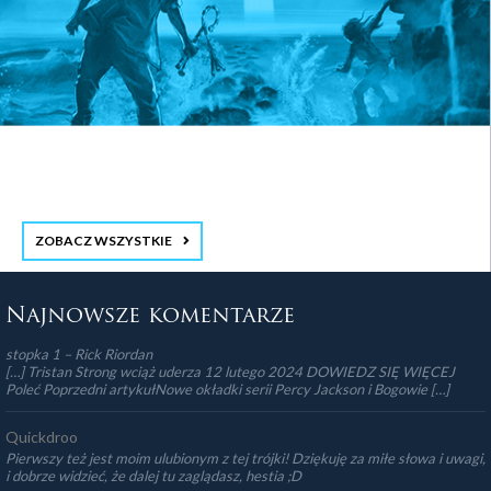
ZOBACZ WSZYSTKIE
stopka 3
Najnowsze komentarze
stopka 1 – Rick Riordan
[…] Tristan Strong wciąż uderza 12 lutego 2024 DOWIEDZ SIĘ WIĘCEJ
Poleć Poprzedni artykułNowe okładki serii Percy Jackson i Bogowie […]
Quickdroo
Pierwszy też jest moim ulubionym z tej trójki! Dziękuję za miłe słowa i uwagi,
i dobrze widzieć, że dalej tu zaglądasz, hestia ;D