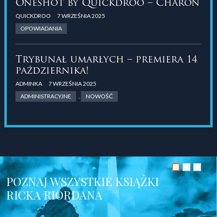
Oneshot by Quickdroo – Charon
QUICKDROO
7 WRZEŚNIA 2025
OPOWIADANIA
Trybunał umarłych – premiera 14
października!
ADMINKA
7 WRZEŚNIA 2025
ADMINISTRACYJNE
,
NOWOŚĆ
POZNAJ WSZYSTKIE KSIĄŻKI
RICKA RIORDANA