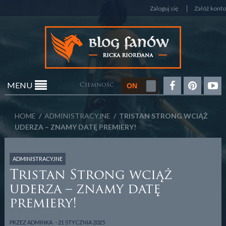
Zaloguj się
Załóż konto
MENU
Ciemność
HOME
/
ADMINISTRACYJNE
/ TRISTAN STRONG WCIĄŻ
UDERZA – ZNAMY DATĘ PREMIERY!
ADMINISTRACYJNE
Tristan Strong wciąż
uderza – znamy datę
premiery!
PRZEZ
ADMINKA
21 STYCZNIA 2025