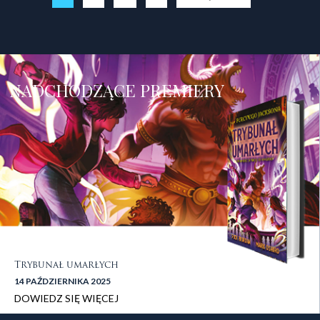
NADCHODZĄCE PREMIERY
Trybunał umarłych
14 PAŹDZIERNIKA 2025
DOWIEDZ SIĘ WIĘCEJ
stopka 1