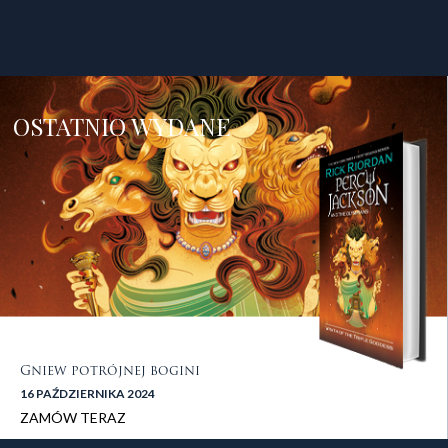
OSTATNIO WYDANE
Gniew potrójnej bogini
16 PAŹDZIERNIKA 2024
ZAMÓW TERAZ
stopka 2