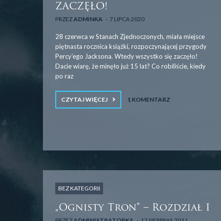
ZACZĘŁO!
PRZEZ
ADMINKA
7 LIPCA 2020
28 czerwca w Stanach Zjednoczonych, miała miejsce
piętnasta rocznica książki, rozpoczynającej przygody
Percy’ego Jacksona. Wtedy wszystko się zaczęło!
Dacie wiarę, że minęło już 15 lat? Co robiliście, kiedy
po raz
CZYTAJ WIĘCEJ
1 KOMENTARZ
BEZ KATEGORII
„Ognisty Tron” – Rozdział I
PRZEZ
ADMINISTRATORKA
17 SIERPNIA 2011