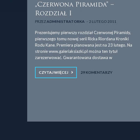
„Czerwona Piramida” –
Rozdział I
PRZEZ
ADMINISTRATORKA
2 LUTEGO 2011
Prezentujemy pierwszy rozdział Czerwonej Piramidy,
pierwszego tomu nowej serii Ricka Riordana Kroniki
Rodu Kane. Premiera planowana jest na 23 lutego. Na
stronie www.galeriaksiazki.pl można ten tytuł
zarezerwować. Gwarantowana dostawa w
CZYTAJ WIĘCEJ
29 KOMENTARZY