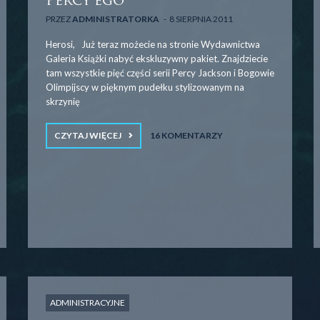
Percy’ego
PRZEZ
ADMINISTRATORKA
8 SIERPNIA 2011
Herosi, Już teraz możecie na stronie Wydawnictwa
Galeria Książki nabyć ekskluzywny pakiet. Znajdziecie
tam wszystkie pięć części serii Percy Jackson i Bogowie
Olimpijscy w pięknym pudełku stylizowanym na
skrzynię
CZYTAJ WIĘCEJ
16 KOMENTARZY
ADMINISTRACYJNE