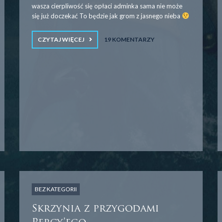
wasza cierpliwość się opłaci adminka sama nie może
się już doczekać To będzie jak grom z jasnego nieba
CZYTAJ WIĘCEJ
19 KOMENTARZY
BEZ KATEGORII
Skrzynia z przygodami