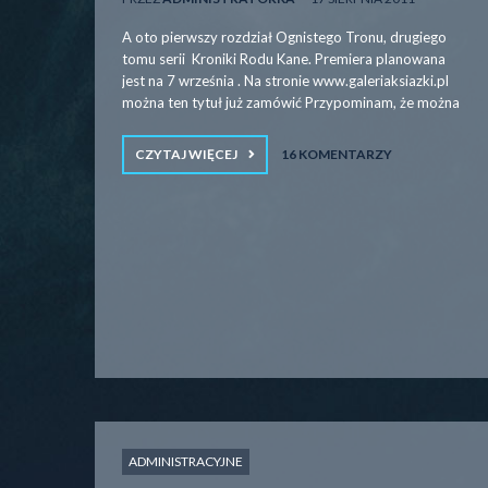
A oto pierwszy rozdział Ognistego Tronu, drugiego
tomu serii Kroniki Rodu Kane. Premiera planowana
jest na 7 września . Na stronie www.galeriaksiazki.pl
można ten tytuł już zamówić Przypominam, że można
CZYTAJ WIĘCEJ
16 KOMENTARZY
ADMINISTRACYJNE