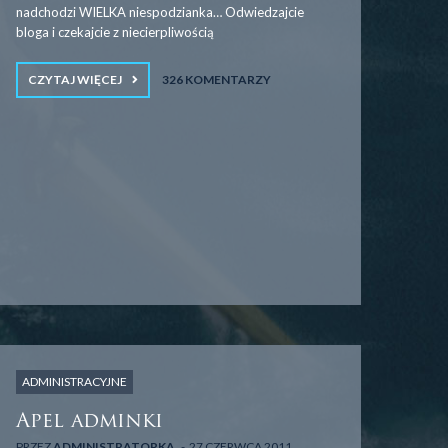
nadchodzi WIELKA niespodzianka… Odwiedzajcie
bloga i czekajcie z niecierpliwością
CZYTAJ WIĘCEJ
326 KOMENTARZY
ADMINISTRACYJNE
Apel adminki
PRZEZ
ADMINISTRATORKA
27 CZERWCA 2011