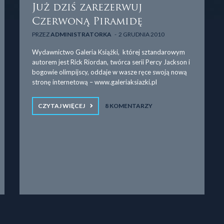
Już dziś zarezerwuj
Czerwoną Piramidę
PRZEZ
ADMINISTRATORKA
2 GRUDNIA 2010
Wydawnictwo Galeria Książki, której sztandarowym
autorem jest Rick Riordan, twórca serii Percy Jackson i
bogowie olimpijscy, oddaje w wasze ręce swoją nową
stronę internetową – www.galeriaksiazki.pl
CZYTAJ WIĘCEJ
8 KOMENTARZY