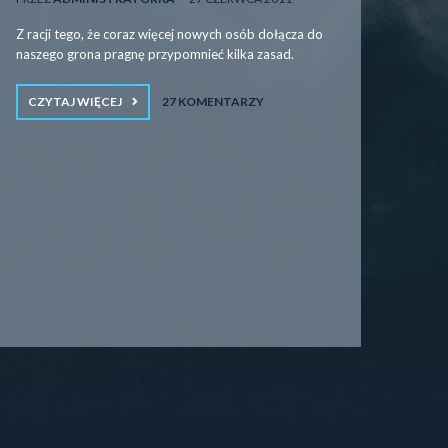
Z racji tego, że coraz więcej nowych osób dołącza do
naszego grona pragnę przypomnieć kilka zasad.
CZYTAJ WIĘCEJ
27 KOMENTARZY