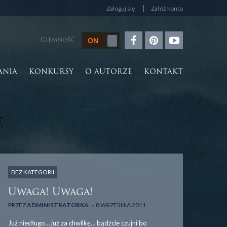
Zaloguj się
Załóż konto
Ciemność
ANIA
KONKURSY
O AUTORZE
KONTAKT
E
BEZ KATEGORII
Uwaga! Uwaga!
PRZEZ
ADMINISTRATORKA
8 WRZEŚNIA 2011
Już niedługo… już za chwilkę… bądźcie czujni bo