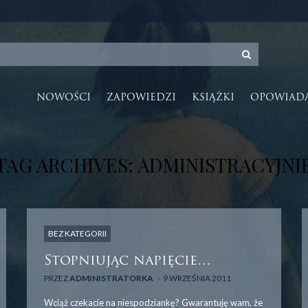
NOWOŚCI
ZAPOWIEDZI
KSIĄŻKI
OPOWIAD
TAG ARCHIVES: ADMINISTRACYJNI
BEZ KATEGORII
Stopniując napięcie…
PRZEZ
ADMINISTRATORKA
9 WRZEŚNIA 2011
Wciąż czekacie na niespodziankę? Gwarantuję wam, że