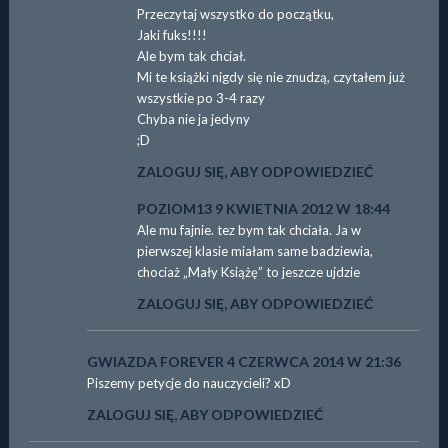
Przeczytaj wszystko do początku,
Jaki fuks!!!!
Ale bym tak chciał.
Mi te książki nigdy się nie znudzą, czytałem już
wszystkie po 3-4 razy
Chyba nie ja jedyny
;D
ZALOGUJ SIĘ, ABY ODPOWIEDZIEĆ
POZIOM13
9 KWIETNIA 2012 W 18:44
Ale mu fajnie. tez bym tak chciała. Ja w
pierwszej klasie miałam same badziewia,
chociaż „Mały Książę” to jeszcze ujdzie
ZALOGUJ SIĘ, ABY ODPOWIEDZIEĆ
GWIAZDA FOREVER
4 CZERWCA 2014 W 21:36
Piszemy petycje do nauczycieli? xD
ZALOGUJ SIĘ, ABY ODPOWIEDZIEĆ