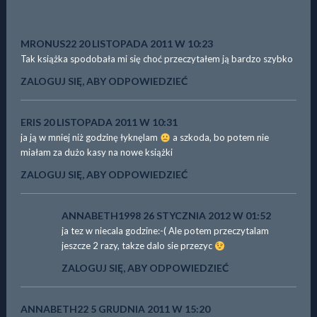
MRONUS22
20 LISTOPADA 2011 W 10:23
Tak książka spodobała mi się choć przeczytałem ją bardzo szybko
ZALOGUJ SIĘ, ABY ODPOWIEDZIEĆ
ERIS
20 LISTOPADA 2011 W 10:31
ja ją w mniej niż godzinę łyknęlam
a szkoda, bo potem nie
miałam za dużo kasy na nowe książki
ZALOGUJ SIĘ, ABY ODPOWIEDZIEĆ
ANNABETH1998
26 STYCZNIA 2012 W 01:52
ja tez w niecala godzine:-( Ale potem przeczytalam
jeszcze 2 razy, takze dalo sie przezyc
ZALOGUJ SIĘ, ABY ODPOWIEDZIEĆ
ANNABETH22
5 GRUDNIA 2011 W 15:20