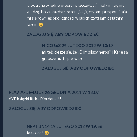
ja potrafię w jedne wieczór przeczytać :)nigdy mi się nie
znudzą, bo za kazdym razem jak ją czytam przypominaja
mi się również okoliczności w jakich czytałam ostatnim
razem
ZALOGUJ SIĘ, ABY ODPOWIEDZIEĆ
NICO663
29 LUTEGO 2012 W 13:17
mi też. ciesze sie, że „Olimpijscy herosi” i Kane są
grubsze niż te pierwsze
ZALOGUJ SIĘ, ABY ODPOWIEDZIEĆ
FLAVIA-DE-LUCE
26 GRUDNIA 2011 W 18:07
AVE książki Ricka Riordana!!!
ZALOGUJ SIĘ, ABY ODPOWIEDZIEĆ
NEPTUN14
19 LUTEGO 2012 W 19:56
taaakkk !