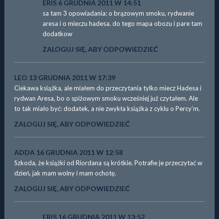
ERIS
6 GRUDNIA 2011 W 14:51
sa tam 3 opowiadania: o brązowym smoku, rydwanie
aresa i o mieczu hadesa. do tego mapa obozu i pare tam
dodatkow
ZALOGUJ SIĘ, ABY ODPOWIEDZIEĆ
LEO
13 GRUDNIA 2011 W 17:39
Ciekawa książka, ale miałem do przeczytania tylko miecz Hadesa i
rydwan Aresa, bo o spiżowym smoku wcześniej już czytałem. Ale
to tak miało być: dodatek, a nie zwykła książka z cyklu o Percy’m.
ZALOGUJ SIĘ, ABY ODPOWIEDZIEĆ
ADDA
16 GRUDNIA 2011 W 12:58
Szkoda, że książki od Riordana są krótkie. Potrafie je przeczytać w
dzień, jak mam wolny i mam ochotę.
ZALOGUJ SIĘ, ABY ODPOWIEDZIEĆ
ERIS
16 GRUDNIA 2011 W 13:52