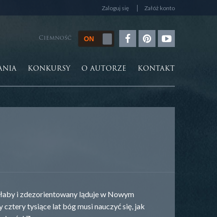
Zaloguj się
Załóż konto
Ciemność
ANIA
KONKURSY
O AUTORZE
KONTAKT
. Słaby i zdezorientowany ląduje w Nowym
ztery tysiące lat bóg musi nauczyć się, jak