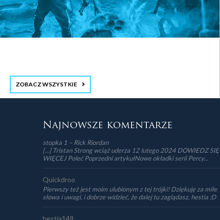
ZOBACZ WSZYSTKIE
stopka 3
Najnowsze komentarze
stopka 1 – Rick Riordan
[…] Tristan Strong wciąż uderza 12 lutego 2024 DOWIEDZ SIĘ
WIĘCEJ Poleć Poprzedni artykułNowe okładki serii Percy...
Quickdroo
Pierwszy też jest moim ulubionym z tej trójki! Dziękuję za miłe
słowa i uwagi, i dobrze widzieć, że dalej tu zaglądasz, hestia ;D
hestia149