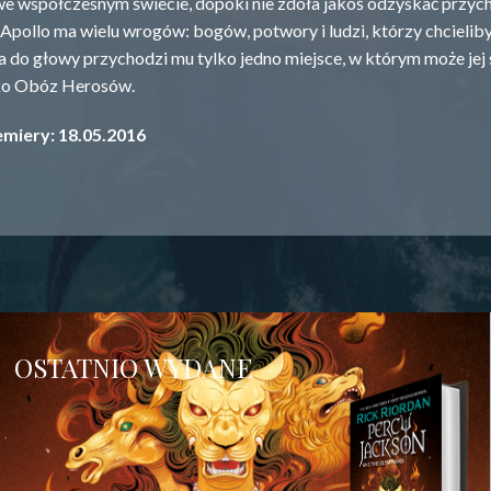
we współczesnym świecie, dopóki nie zdoła jakoś odzyskać przych
Apollo ma wielu wrogów: bogów, potwory i ludzi, którzy chcieliby
a do głowy przychodzi mu tylko jedno miejsce, w którym może je
ko Obóz Herosów.
miery: 18.05.2016
OSTATNIO WYDANE