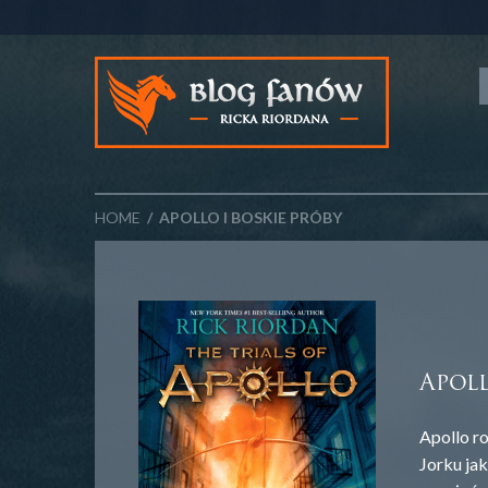
HOME
/ APOLLO I BOSKIE PRÓBY
Apoll
Apollo r
Jorku ja