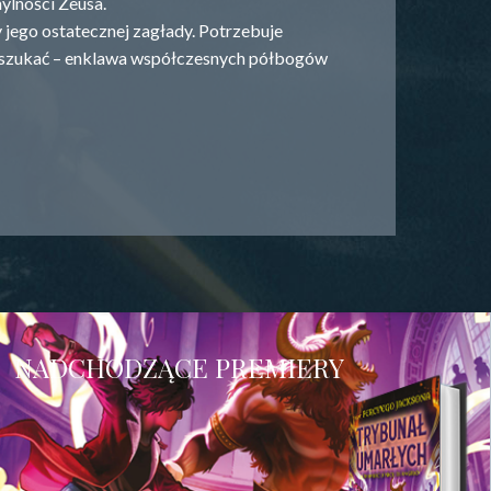
ylności Zeusa.
 jego ostatecznej zagłady. Potrzebuje
j szukać – enklawa współczesnych półbogów
NADCHODZĄCE PREMIERY