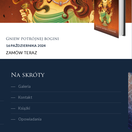
Gniew potrójnej bogini
16 PAŹDZIERNIKA 2024
ZAMÓW TERAZ
stopka 2
Na skróty
Galeria
Kontakt
Książki
Opowiadania