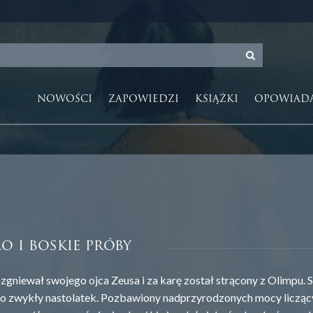
NOWOŚCI
ZAPOWIEDZI
KSIĄŻKI
OPOWIAD
o i boskie próby
ozgniewał swojego ojca Zeusa i za karę został strącony z Olimpu
ko zwykły nastolatek. Pozbawiony nadprzyrodzonych mocy liczący c