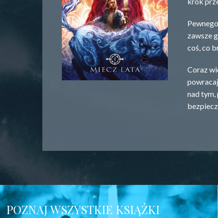
krok prze
Pewnego 
zawsze g
coś, co b
Coraz wi
powracają
nad tym,
bezpiecz
POZNAJ WSZYSTKIE KSIĄŻKI