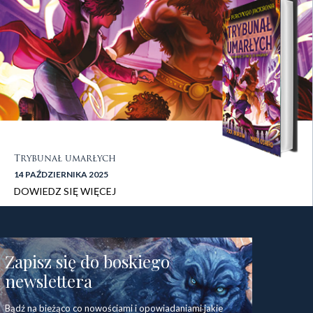
Trybunał umarłych
14 PAŹDZIERNIKA 2025
DOWIEDZ SIĘ WIĘCEJ
stopka 1
Zapisz się do boskiego
newslettera
Bądź na bieżąco co nowościami i opowiadaniami jakie