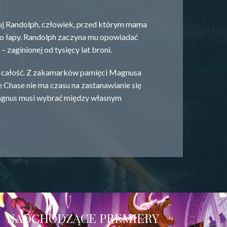
wuj Randolph, człowiek, przed którym mama
ego łapy. Randolph zaczyna mu opowiadać
 zaginionej od tysięcy lat broni.
ą całość. Z zakamarków pamięci Magnusa
 Chase nie ma czasu na zastanawianie się
Magnus musi wybrać między własnym
NADCHODZĄCE PREMIERY