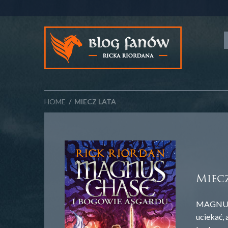
HOME
/ MIECZ LATA
Miecz
MAGNUS C
uciekać, 