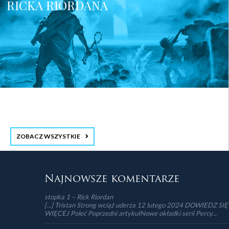
RICKA RIORDANA
ZOBACZ WSZYSTKIE
stopka 3
Najnowsze komentarze
stopka 1 – Rick Riordan
[…] Tristan Strong wciąż uderza 12 lutego 2024 DOWIEDZ SIĘ
WIĘCEJ Poleć Poprzedni artykułNowe okładki serii Percy...