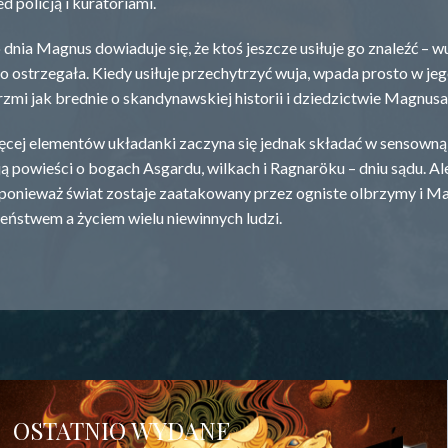
d policją i kuratoriami.
dnia Magnus dowiaduje się, że ktoś jeszcze usiłuje go znaleźć – 
o ostrzegała. Kiedy usiłuje przechytrzyć wuja, wpada prosto w j
rzmi jak brednie o skandynawskiej historii i dziedzictwie Magnusa –
ęcej elementów układanki zaczyna się jednak składać w sensown
 powieści o bogach Asgardu, wilkach i Ragnaröku – dniu sądu. Ale
 ponieważ świat zostaje zaatakowany przez ogniste olbrzymy i 
eństwem a życiem wielu niewinnych ludzi.
OSTATNIO WYDANE