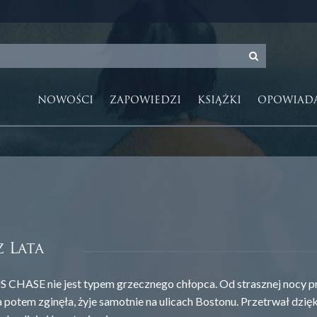
NOWOŚCI
ZAPOWIEDZI
KSIĄŻKI
OPOWIAD
 Lata
HASE nie jest typem grzecznego chłopca. Od strasznej nocy p
a potem zginęła, żyje samotnie na ulicach Bostonu. Przetrwał dzięk