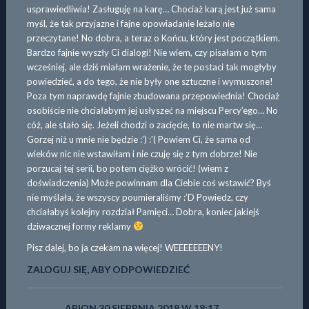
usprawiedliwia! Zasługuję na karę… Chociaż karą jest już sama
myśl, że tak przyjazne i fajne opowiadanie leżało nie
przeczytane! No dobra, a teraz o Końcu, który jest początkiem.
Bardzo fajnie wyszły Ci dialogi! Nie wiem, czy pisałam o tym
wcześniej, ale dziś miałam wrażenie, że te postaci tak mogłyby
powiedzieć, a do tego, że nie były one sztuczne i wymuszone!
Poza tym naprawdę fajnie zbudowana przepowiednia! Chociaż
osobiście nie chciałabym jej usłyszeć na miejscu Percy’ego… No
cóż, ale stało się. Jeżeli chodzi o zacięcie, to nie martw się…
Gorzej niż u mnie nie będzie :’) :'( Powiem Ci, że sama od
wieków nic nie wstawiłam i nie czuję się z tym dobrze! Nie
porzucaj tej serii, bo potem ciężko wrócić! (wiem z
doświadczenia) Może powinnam dla Ciebie coś wstawić? Byś
nie myślała, że wszyscy poumieraliśmy :’D Powiedz, czy
chciałabyś kolejny rozdział Pamięci… Dobra, koniec jakiejś
dziwacznej formy reklamy
Pisz dalej, bo ja czekam na więcej! WEEEEEEENY!
ZALOGUJ SIĘ, ABY ODPOWIEDZIEĆ
ARION
30 SIERPNIA 2018 W 18:17