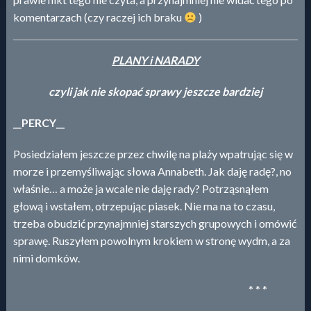
komentarzach (czy raczej ich braku
)
PLANY i NARADY
czyli jak nie skopać sprawy jeszcze bardziej
__PERCY__
Posiedziałem jeszcze przez chwilę na plaży wpatrując się w
morze i przemyśliwając słowa Annabeth. Jak daję radę?, no
właśnie… a może ja wcale nie daję rady? Potrząsnąłem
głową i wstałem, otrzepując piasek. Nie ma na to czasu,
trzeba obudzić przynajmniej starszych grupowych i omówić
sprawę. Ruszyłem powolnym krokiem w stronę wydm, a za
nimi domków.
* * *