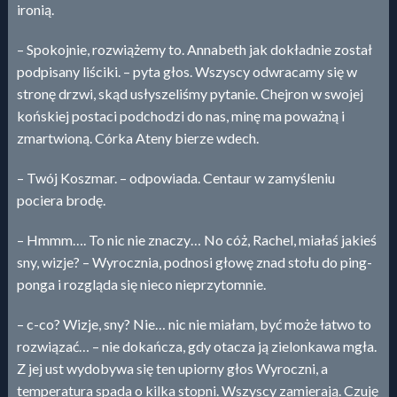
ironią.
– Spokojnie, rozwiążemy to. Annabeth jak dokładnie został
podpisany liściki. – pyta głos. Wszyscy odwracamy się w
stronę drzwi, skąd usłyszeliśmy pytanie. Chejron w swojej
końskiej postaci podchodzi do nas, minę ma poważną i
zmartwioną. Córka Ateny bierze wdech.
– Twój Koszmar. – odpowiada. Centaur w zamyśleniu
pociera brodę.
– Hmmm…. To nic nie znaczy… No cóż, Rachel, miałaś jakieś
sny, wizje? – Wyrocznia, podnosi głowę znad stołu do ping-
ponga i rozgląda się nieco nieprzytomnie.
– c-co? Wizje, sny? Nie… nic nie miałam, być może łatwo to
rozwiązać… – nie dokańcza, gdy otacza ją zielonkawa mgła.
Z jej ust wydobywa się ten upiorny głos Wyroczni, a
temperatura spada o kilka stopni. Wszyscy zamierają. Czuję