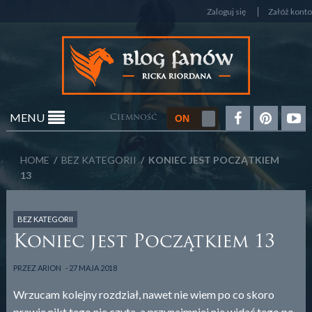
Zaloguj się
Załóż konto
MENU
Ciemność
HOME
/
BEZ KATEGORII
/ KONIEC JEST POCZĄTKIEM
13
BEZ KATEGORII
Koniec jest Początkiem 13
PRZEZ
ARION
27 MAJA 2018
Wrzucam kolejny rozdział, nawet nie wiem po co skoro
prawie nikt tego nie czyta, a przynajmniej nie widać tego po