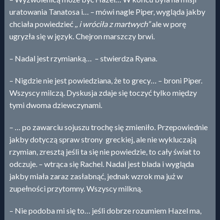
uratowania Tanatosa i… – mówi nagle Piper, wygląda jakby
chciała powiedzieć
,, i wróciła z martwych”
ale w porę
ugryzła się w język. Chejron marszczy brwi.
– Nadal jest rzymianką… – stwierdza Ryana.
– Nigdzie nie jest powiedziana, że to grecy… – broni Piper.
Wszyscy milczą. Dyskusja zdaje się toczyć tylko między
tymi dwoma dziewczynami.
– … po zawarciu sojuszu trochę się zmieniło. Przepowiednie
jakby dotyczą spraw strony greckiej, ale nie wykluczają
rzymian, zresztą jeśli ta się nie powiedzie, to cały świat to
odczuje. – wtrąca się Rachel. Nadal jest blada i wygląda
jakby miała zaraz zasłabnąć, jednak wzrok ma już w
zupełności przytomny. Wszyscy milkną.
– Nie podoba mi się to… jeśli dobrze rozumiem Hazel ma,