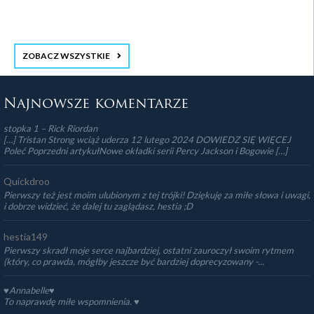
ZOBACZ WSZYSTKIE
stopka 3
Najnowsze komentarze
stopka 1 – Rick Riordan
[…] Tristan Strong wciąż uderza 12 lutego 2024 DOWIEDZ SIĘ WIĘCEJ
Poleć Poprzedni artykułNowe okładki serii Percy Jackson i Bogowie […]
Quickdroo
Pierwszy też jest moim ulubionym z tej trójki! Dziękuję za miłe słowa i uwagi,
i dobrze widzieć, że dalej tu zaglądasz, hestia ;D
hestia149
Pierwszy skradł moje serce najbardziej, ostatni zauroczył swoim rytmem
(który, co prawda, mógłby jeszcze być bardziej doprecyzowany -...
♥Annabelle♥
To naprawdę miłe wspomnienia. ♥️