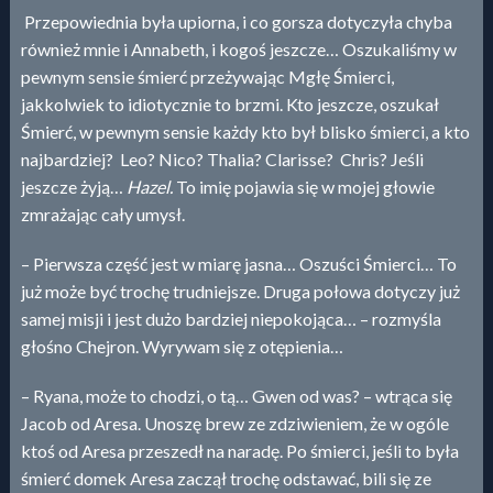
Przepowiednia była upiorna, i co gorsza dotyczyła chyba
również mnie i Annabeth, i kogoś jeszcze… Oszukaliśmy w
pewnym sensie śmierć przeżywając Mgłę Śmierci,
jakkolwiek to idiotycznie to brzmi. Kto jeszcze, oszukał
Śmierć, w pewnym sensie każdy kto był blisko śmierci, a kto
najbardziej? Leo? Nico? Thalia? Clarisse? Chris? Jeśli
jeszcze żyją…
Hazel.
To imię pojawia się w mojej głowie
zmrażając cały umysł.
– Pierwsza część jest w miarę jasna… Oszuści Śmierci… To
już może być trochę trudniejsze. Druga połowa dotyczy już
samej misji i jest dużo bardziej niepokojąca… – rozmyśla
głośno Chejron. Wyrywam się z otępienia…
– Ryana, może to chodzi, o tą… Gwen od was? – wtrąca się
Jacob od Aresa. Unoszę brew ze zdziwieniem, że w ogóle
ktoś od Aresa przeszedł na naradę. Po śmierci, jeśli to była
śmierć domek Aresa zaczął trochę odstawać, bili się ze