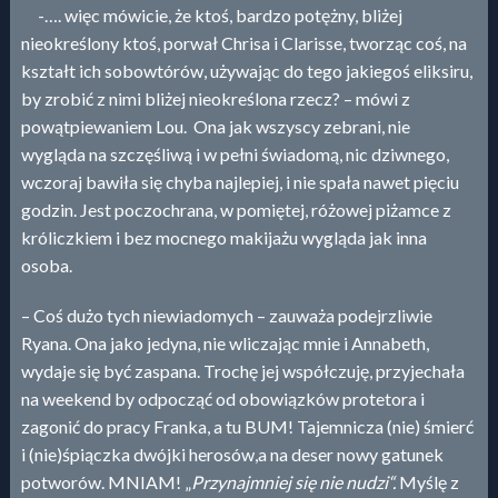
-…. więc mówicie, że ktoś, bardzo potężny, bliżej
nieokreślony ktoś, porwał Chrisa i Clarisse, tworząc coś, na
kształt ich sobowtórów, używając do tego jakiegoś eliksiru,
by zrobić z nimi bliżej nieokreślona rzecz? – mówi z
powątpiewaniem Lou. Ona jak wszyscy zebrani, nie
wygląda na szczęśliwą i w pełni świadomą, nic dziwnego,
wczoraj bawiła się chyba najlepiej, i nie spała nawet pięciu
godzin. Jest poczochrana, w pomiętej, różowej piżamce z
króliczkiem i bez mocnego makijażu wygląda jak inna
osoba.
– Coś dużo tych niewiadomych – zauważa podejrzliwie
Ryana. Ona jako jedyna, nie wliczając mnie i Annabeth,
wydaje się być zaspana. Trochę jej współczuję, przyjechała
na weekend by odpocząć od obowiązków protetora i
zagonić do pracy Franka, a tu BUM! Tajemnicza (nie) śmierć
i (nie)śpiączka dwójki herosów,a na deser nowy gatunek
potworów. MNIAM! „
Przynajmniej się nie nudzi“.
Myślę z