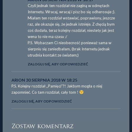
Czyli jednak ten rozdział nie zaginą w odmętach
Internetu. Wracaj, wracaj i pisz bo się odherosuje ;).
Miałam ten rozdział wstawiać, poprawiony, jeszcze
raz, ale okazuje się, że jednak istnieje. Z chęcią bym
coś dodała, teraz kolejny rozdział, niestety jak jest
wena to nie ma czasu :/
P.S. Wybaczam Ci nieobecność ponieważ sama w
sierpniu się zaniedbałam, (brak Internetu jednak
utrudnia kontakt ze światem;)
ZALOGUJ SIĘ, ABY ODPOWIEDZIEĆ
ARION
30 SIERPNIA 2018 W 18:25
P.S. Kolejny rozdział ,,Pamięci”?! Jakbym mogła o niej
zapomnieć. Co tam rozdział, cały tom !
ZALOGUJ SIĘ, ABY ODPOWIEDZIEĆ
Zostaw komentarz