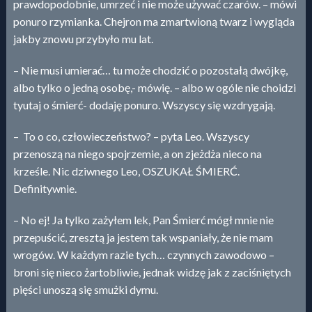
prawdopodobnie, umrzeć i nie może używać czarów. – mówi
ponuro rzymianka. Chejron ma zmartwioną twarz i wygląda
jakby znowu przybyło mu lat.
– Nie musi umierać… tu może chodzić o pozostałą dwójkę,
albo tylko o jedną osobę,- mówię. – albo w ogóle nie choidzi
tyutaj o śmierć- dodaję ponuro. Wszyscy się wzdrygają.
– To o co, człowieczeństwo? – pyta Leo. Wszyscy
przenoszą na niego spojrzemie, a on zjeżdża nieco na
krześle. Nic dziwnego Leo, OSZUKAŁ ŚMIERĆ.
Definitywnie.
– No ej! Ja tylko zażyłem lek, Pan Śmierć mógł mnie nie
przepuścić, zresztą ja jestem tak wspaniały, że nie mam
wrogów. W każdym razie tych… czynnych zawodowo –
broni się nieco żartobliwie, jednak widzę jak z zaciśniętych
pięści unoszą się smużki dymu.