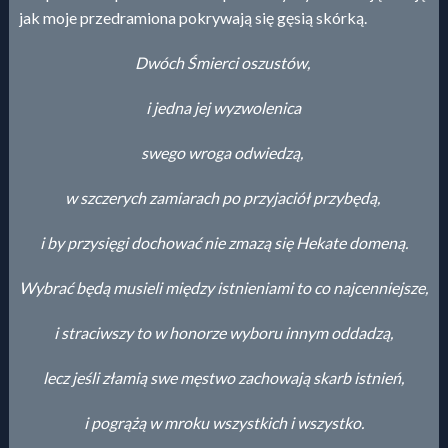
jak moje przedramiona pokrywają się gęsią skórką.
Dwóch Śmierci oszustów,
i jedna jej wyzwolenica
swego wroga odwiedzą,
w szczerych zamiarach po przyjaciół przybędą,
i by przysięgi dochować nie zmazą się Hekate domeną.
Wybrać będą musieli między istnieniami to co najcenniejsze,
i straciwszy to w honorze wyboru innym oddadzą,
lecz jeśli złamią swe męstwo zachowają skarb istnień,
i pogrążą w mroku wszystkich i wszystko.