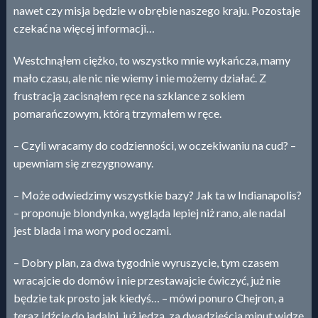
nawet czy misja będzie w obrębie naszego kraju. Pozostaje
czekać na więcej informacji…
Westchnąłem ciężko, to wszystko mnie wykańcza, mamy
mało czasu, ale nic nie wiemy i nie możemy działać. Z
frustracją zacisnąłem ręce na szklance z sokiem
pomarańczowym, którą trzymałem w ręce.
– Czyli wracamy do codzienności, w oczekiwaniu na cud? –
upewniam się zrezygnowany.
– Może odwiedzimy wszystkie bazy? Jak ta w Indianapolis?
– proponuje blondynka, wygląda lepiej niż rano, ale nadal
jest blada i ma wory pod oczami.
– Dobry plan, za dwa tygodnie wyruszycie, tym czasem
wracajcie do domów i nie przestawajcie ćwiczyć, już nie
będzie tak prosto jak kiedyś… – mówi ponuro Chejron, a
teraz idźcie do jadalni, już jedzą, za dwadzieścia minut widzę