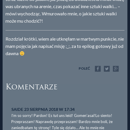
was ubranych na arenie, czas pokazać inne sztuki walki… –
mówi wychodząc. Wmurowało mnie, o jakie sztuki walki
może mu chodzić?!
Rozdział krótki, wiem ale utknęłam w martwym punkcie, nie
mam pojęcia jak napisać misję ;_;, za to epilog gotowy już od
dawna
POLEĆ
Komentarze
SAIDE
23 SIERPNIA 2018 W 17:34
I’m so sorry! Pardon! Es tut uns leid! Gomen’asai!Lo siento!
Przepraszam! Naprawdę przepraszam! Bardzo mnie boli, że
zaniedbałam tę stronę! Tyle się działo… Ale to mnie nie