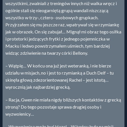
wszystkimi, zwalniali z treningów innych niż walka wręcz i
ogólnie stali się nieogarniętą grupą wandali niszczącą
wszystko w trzy-, cztero- osobowych grupkach.
Przyjrzałem się mu jeszcze raz, wpatrywał się w rzymiankę
jak w obrazek. On się zabujał… Mignął mi obraz tego osiłka
i protetorki jedzących frytki z jednego pojemniczka w
Macku i ledwo powstrzymałem uśmiech, tym bardziej
widząc zdziwienie na twarzy córki Bellony.
– Wątpię… W końcu ona już jest weteranką, i nie bierze
udziału w misjach, no i jest to rzymianką a Duch Delf – tu
skinęła głową zdezorientowanej Rachel – jest istotą…
wyrocznią jak najbardziej grecką.
– Racja, Gwen nie miała nigdy bliższych kontaktów z grecką
stroną? Do tego pozostaje sprawa drugiej osoby i
wyzwolenicy…
– Wyzwolenicą może być Hazel… W końcu była na misji