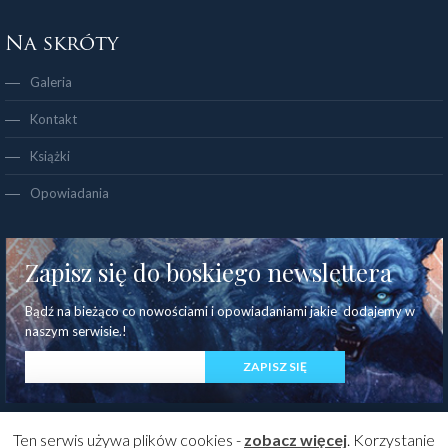
Na skróty
Galeria
Kontakt
Książki
Opowiadania
Zapisz się do boskiego newslettera
Bądź na bieżąco co nowościami i opowiadaniami jakie dodajemy w
naszym serwisie.!
Ten serwis używa plików cookies -
zobacz więcej
. Korzystanie