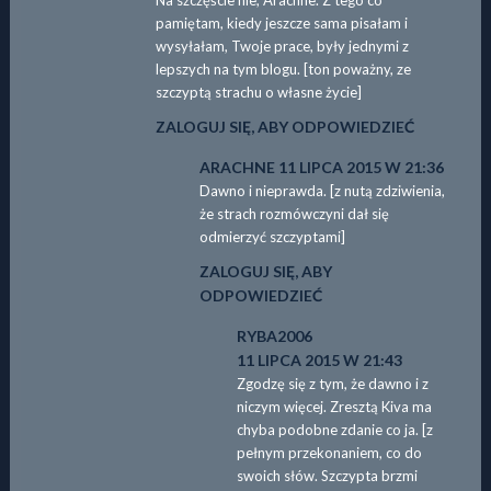
pamiętam, kiedy jeszcze sama pisałam i
wysyłałam, Twoje prace, były jednymi z
lepszych na tym blogu. [ton poważny, ze
szczyptą strachu o własne życie]
ZALOGUJ SIĘ, ABY ODPOWIEDZIEĆ
ARACHNE
11 LIPCA 2015 W 21:36
Dawno i nieprawda. [z nutą zdziwienia,
że strach rozmówczyni dał się
odmierzyć szczyptami]
ZALOGUJ SIĘ, ABY
ODPOWIEDZIEĆ
RYBA2006
11 LIPCA 2015 W 21:43
Zgodzę się z tym, że dawno i z
niczym więcej. Zresztą Kiva ma
chyba podobne zdanie co ja. [z
pełnym przekonaniem, co do
swoich słów. Szczypta brzmi