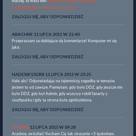
inaczej, tu masz link:
http://rickriordan.pl/forum/?
vasthtmlaction=viewtopic&t=120.0
ZALOGUJ SIĘ, ABY ODPOWIEDZIEĆ
ARACHNE
11 LIPCA 2015 W 21:40
Przepraszam za dublujące się komentarze! Komputer mi się
jąka.
ZALOGUJ SIĘ, ABY ODPOWIEDZIEĆ
HADESIK13GRR
11 LIPCA 2015 W 23:25
Halo alo! Odpowiadając na tajemniczą zagadkę w temacie,
jestem tu od zawsze. Pamiętam, gdy było DDZ, gdy jeszcze nie
było DDZ, gdy był Admin, gdy wszyscy robili fanarty z
southparku i gdy ta strona była zgniłozielona.
ZALOGUJ SIĘ, ABY ODPOWIEDZIEĆ
CHIONE
12 LIPCA 2015 W 09:28
Arachne, wróciłaś! Kocham Cię tak strasznie <3 tęskniłam.