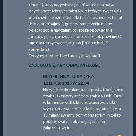
Smoka”), lecz, oczywiście, jest również cała masa
innych wartościowych tekstów, o których zwyczajnie
w tej chwili nie pamiętam. Na forum jest jednak temat
„Nie zapominajmy!”, gdzie w zamierzeniu mamy
polecać sobie nawzajem co lepsze opowiadania
(postów jest co prawda niewiele, ale i tak powinny Ci
one dostarczyć więcej inspiracji niż ten krótki
komentarz).
Życzymy miłej lektury i udanych wakacji!
ZALOGUJ SIĘ, ABY ODPOWIEDZIEĆ
BEZIMIENNA-EURYDYKA
12 LIPCA 2015 W 22:34
No właśnie dodałam trzeci post… i koniecznie
trzeba jakoś przywrócić wątek do łask! Tutaj,
w komentarzach jakiegoś wpisu wszystko
szybko przepadnie i zostanie zapomniane, a
Ty miałaś świetny pomysł na forum. Niżej to
podlinkowałam, oby więcej ludzi się
zainteresowało.