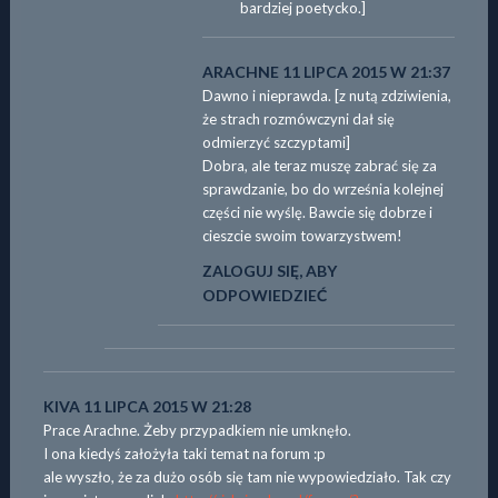
bardziej poetycko.]
ARACHNE
11 LIPCA 2015 W 21:37
Dawno i nieprawda. [z nutą zdziwienia,
że strach rozmówczyni dał się
odmierzyć szczyptami]
Dobra, ale teraz muszę zabrać się za
sprawdzanie, bo do września kolejnej
części nie wyślę. Bawcie się dobrze i
cieszcie swoim towarzystwem!
ZALOGUJ SIĘ, ABY
ODPOWIEDZIEĆ
KIVA
11 LIPCA 2015 W 21:28
Prace Arachne. Żeby przypadkiem nie umknęło.
I ona kiedyś założyła taki temat na forum :p
ale wyszło, że za dużo osób się tam nie wypowiedziało. Tak czy