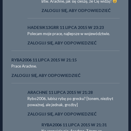
Btw. Arachne, jak się cieszę, że Cię widzę!
ZALOGUJ SIĘ, ABY ODPOWIEDZIEĆ
HADESIK13GRR
11 LIPCA 2015 W 23:23
Polecam moje prace, najlepsze w województwie.
ZALOGUJ SIĘ, ABY ODPOWIEDZIEĆ
RYBA2006
11 LIPCA 2015 W 21:15
Prace Arachne.
ZALOGUJ SIĘ, ABY ODPOWIEDZIEĆ
ARACHNE
11 LIPCA 2015 W 21:28
Rybo2006, lubisz rybę po grecku? [tonem, niezbyt
poważnej, ale jednak, groźby]
ZALOGUJ SIĘ, ABY ODPOWIEDZIEĆ
RYBA2006
11 LIPCA 2015 W 21:31
Na szczęście nie, Arachne. Z tego co