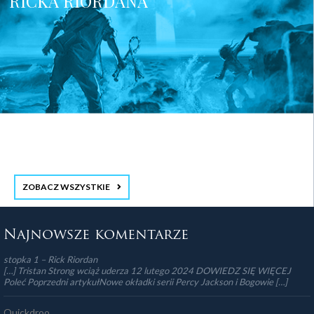
RICKA RIORDANA
ZOBACZ WSZYSTKIE
stopka 3
Najnowsze komentarze
stopka 1 – Rick Riordan
[…] Tristan Strong wciąż uderza 12 lutego 2024 DOWIEDZ SIĘ WIĘCEJ
Poleć Poprzedni artykułNowe okładki serii Percy Jackson i Bogowie […]
Quickdroo