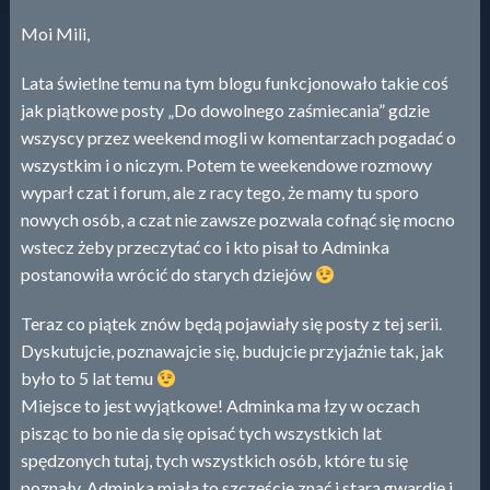
Moi Mili,
Lata świetlne temu na tym blogu funkcjonowało takie coś
jak piątkowe posty „Do dowolnego zaśmiecania” gdzie
wszyscy przez weekend mogli w komentarzach pogadać o
wszystkim i o niczym. Potem te weekendowe rozmowy
wyparł czat i forum, ale z racy tego, że mamy tu sporo
nowych osób, a czat nie zawsze pozwala cofnąć się mocno
wstecz żeby przeczytać co i kto pisał to Adminka
postanowiła wrócić do starych dziejów
Teraz co piątek znów będą pojawiały się posty z tej serii.
Dyskutujcie, poznawajcie się, budujcie przyjaźnie tak, jak
było to 5 lat temu
Miejsce to jest wyjątkowe! Adminka ma łzy w oczach
pisząc to bo nie da się opisać tych wszystkich lat
spędzonych tutaj, tych wszystkich osób, które tu się
poznały. Adminka miała to szczęście znać i starą gwardię i