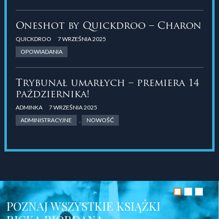
Oneshot by Quickdroo – Charon
QUICKDROO
7 WRZEŚNIA 2025
OPOWIADANIA
Trybunał umarłych – premiera 14
października!
ADMINKA
7 WRZEŚNIA 2025
ADMINISTRACYJNE
,
NOWOŚĆ
POZNAJ WSZYSTKIE KSIĄŻKI