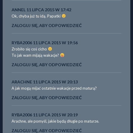
ANNEL
11 LIPCA 2015 W 17:42
Ok, chyba już tu idą. Papatki
ZALOGUJ SIĘ, ABY ODPOWIEDZIEĆ
RYBA2006
11 LIPCA 2015 W 19:56
Zrobiło się coś cicho
To jak wam mijają wakacje?
ZALOGUJ SIĘ, ABY ODPOWIEDZIEĆ
ARACHNE
11 LIPCA 2015 W 20:13
A jak mogą mijać ostatnie wakacje przed maturą?
ZALOGUJ SIĘ, ABY ODPOWIEDZIEĆ
RYBA2006
11 LIPCA 2015 W 20:19
Arachne, ale pomyśl, jakie będą długie po maturze.
ZALOGUJ SIĘ, ABY ODPOWIEDZIEĆ