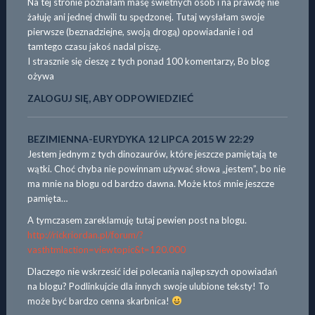
Na tej stronie poznałam masę świetnych osób i na prawdę nie
żałuję ani jednej chwili tu spędzonej. Tutaj wysłałam swoje
pierwsze (beznadziejne, swoją drogą) opowiadanie i od
tamtego czasu jakoś nadal piszę.
I strasznie się cieszę z tych ponad 100 komentarzy, Bo blog
ożywa
ZALOGUJ SIĘ, ABY ODPOWIEDZIEĆ
BEZIMIENNA-EURYDYKA
12 LIPCA 2015 W 22:29
Jestem jednym z tych dinozaurów, które jeszcze pamiętają te
wątki. Choć chyba nie powinnam używać słowa „jestem”, bo nie
ma mnie na blogu od bardzo dawna. Może ktoś mnie jeszcze
pamięta…
A tymczasem zareklamuję tutaj pewien post na blogu.
http://rickriordan.pl/forum/?
vasthtmlaction=viewtopic&t=120.000
Dlaczego nie wskrzesić idei polecania najlepszych opowiadań
na blogu? Podlinkujcie dla innych swoje ulubione teksty! To
może być bardzo cenna skarbnica!