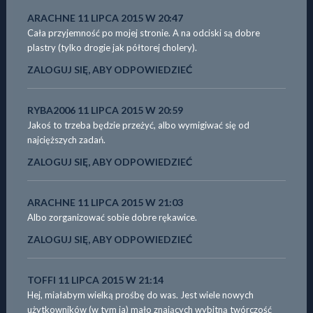
ARACHNE
11 LIPCA 2015 W 20:47
Cała przyjemność po mojej stronie. A na odciski są dobre
plastry (tylko drogie jak półtorej cholery).
ZALOGUJ SIĘ, ABY ODPOWIEDZIEĆ
RYBA2006
11 LIPCA 2015 W 20:59
Jakoś to trzeba będzie przeżyć, albo wymigiwać się od
najcięższych zadań.
ZALOGUJ SIĘ, ABY ODPOWIEDZIEĆ
ARACHNE
11 LIPCA 2015 W 21:03
Albo zorganizować sobie dobre rękawice.
ZALOGUJ SIĘ, ABY ODPOWIEDZIEĆ
TOFFI
11 LIPCA 2015 W 21:14
Hej, miałabym wielką prośbę do was. Jest wiele nowych
użytkowników (w tym ja) mało znających wybitną twórczość