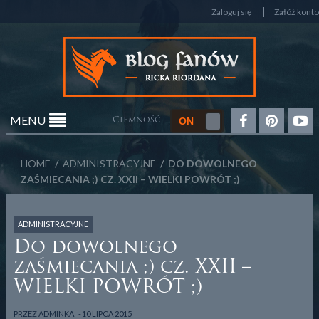
Zaloguj się
Załóż konto
MENU
Ciemność
HOME
/
ADMINISTRACYJNE
/ DO DOWOLNEGO
ZAŚMIECANIA ;) CZ. XXII – WIELKI POWRÓT ;)
ADMINISTRACYJNE
Do dowolnego
zaśmiecania ;) cz. XXII –
WIELKI POWRÓT ;)
PRZEZ
ADMINKA
10 LIPCA 2015