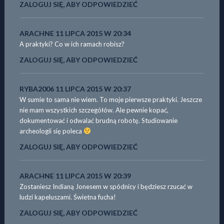
ZALOGUJ SIĘ, ABY ODPOWIEDZIEĆ
ARACHNE
11 LIPCA 2015 W 20:34
A praktyki? Co w ich ramach robisz?
ZALOGUJ SIĘ, ABY ODPOWIEDZIEĆ
RYBA2006
11 LIPCA 2015 W 20:37
W sumie to sama nie wiem. To moje pierwsze praktyki. Jeszcze
nie mam wszystkich szczegółów. Ale pewnie kopać,
dokumentować i odwalać brudną robotę. Studiowanie
archeologii się poleca
ZALOGUJ SIĘ, ABY ODPOWIEDZIEĆ
ARACHNE
11 LIPCA 2015 W 20:39
Zostaniesz Indianą Jonesem w spódnicy i będziesz rzucać w
ludzi kapeluszami. Świetna fucha!
ZALOGUJ SIĘ, ABY ODPOWIEDZIEĆ