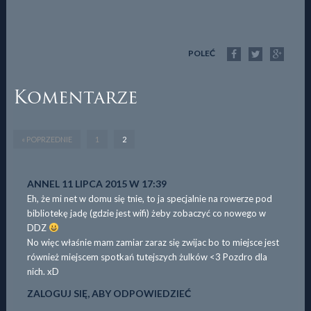
POLEĆ
Komentarze
« POPRZEDNIE
1
2
ANNEL
11 LIPCA 2015 W 17:39
Eh, że mi net w domu się tnie, to ja specjalnie na rowerze pod
bibliotekę jadę (gdzie jest wifi) żeby zobaczyć co nowego w
DDZ
No więc właśnie mam zamiar zaraz się zwijac bo to miejsce jest
również miejscem spotkań tutejszych żulków <3 Pozdro dla
nich. xD
ZALOGUJ SIĘ, ABY ODPOWIEDZIEĆ