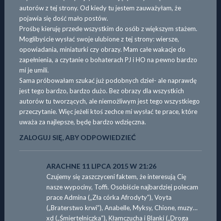
autorów z tej strony. Od kiedy tu jestem zauważyłam, że
pojawia się dość mało postów.
Prośbę kieruję przede wszystkim do osób z większym stażem.
Moglibyście wysłać swoje ulubione z tej strony: wiersze,
opowiadania, miniaturki czy obrazy. Mam całe wakacje do
zapełnienia, a czytanie o bohaterach PJ i HO na pewno bardzo
mi je umili.
Sama próbowałam szukać już podobnych dzieł- ale naprawdę
jest tego bardzo, bardzo dużo. Bez obrazy dla wszystkich
autorów tu tworzących, ale niemożliwym jest tego wszystkiego
przeczytanie. Więc jeżeli ktoś zechce mi wysłać te prace, które
uważa za najlepsze, będę bardzo wdzięczna.
ZALOGUJ SIĘ, ABY ODPOWIEDZIEĆ
ARACHNE
11 LIPCA 2015 W 21:26
Czujemy się zaszczyceni faktem, że interesują Cię
nasze wypociny, Toffi. Osobiście najbardziej polecam
prace Admina („Zła córka Afrodyty”), Voyta
(„Braterstwo krwi”), Anabelle, Myksy, Chione, muzy…
xd („Śmiertelniczka”), Kłamczucha i Blanki („Droga