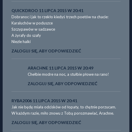
QUICKDROO
11 LIPCA 2015 W 20:41
Dobranoc i jak to rzekło kiedyś trzech poetów na chacie:
Karaluchów w poduszce
Szczypawów w sadzawce
A żyrafy do szafy
Niezle haiki
ZALOGUJ SIĘ, ABY ODPOWIEDZIEĆ
ARACHNE
11 LIPCA 2015 W 20:49
Chełbie modre na noc, a stułbie płowe na rano!
ZALOGUJ SIĘ, ABY ODPOWIEDZIEĆ
RYBA2006
11 LIPCA 2015 W 20:41
Jak nie będę miała odcisków od łopaty, to chętnie porzucam.
W każdym razie, miło znowu z Tobą porozmawiać, Arachne.
ZALOGUJ SIĘ, ABY ODPOWIEDZIEĆ