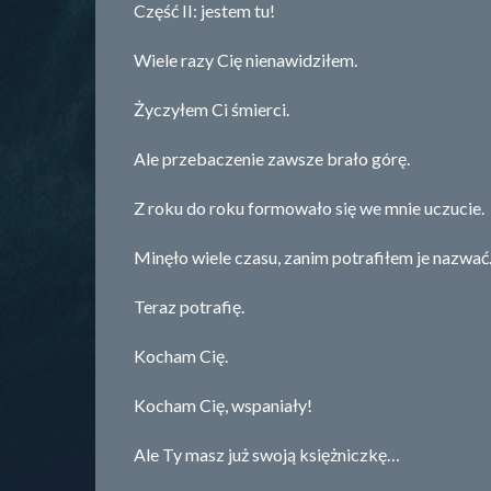
Część II: jestem tu!
Wiele razy Cię nienawidziłem.
Życzyłem Ci śmierci.
Ale przebaczenie zawsze brało górę.
Z roku do roku formowało się we mnie uczucie.
Minęło wiele czasu, zanim potrafiłem je nazwa
Teraz potrafię.
Kocham Cię.
Kocham Cię, wspaniały!
Ale Ty masz już swoją księżniczkę…