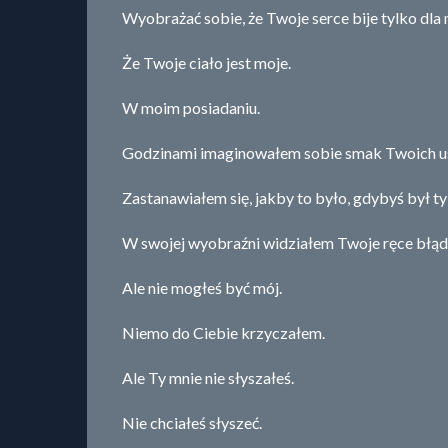
Wyobrażać sobie, że Twoje serce bije tylko dla
Że Twoje ciało jest moje.
W moim posiadaniu.
Godzinami imaginowałem sobie smak Twoich us
Zastanawiałem się, jakby to było, gdybyś był ty
W swojej wyobraźni widziałem Twoje ręce błądzą
Ale nie mogłeś być mój.
Niemo do Ciebie krzyczałem.
Ale Ty mnie nie słyszałeś.
Nie chciałeś słyszeć.