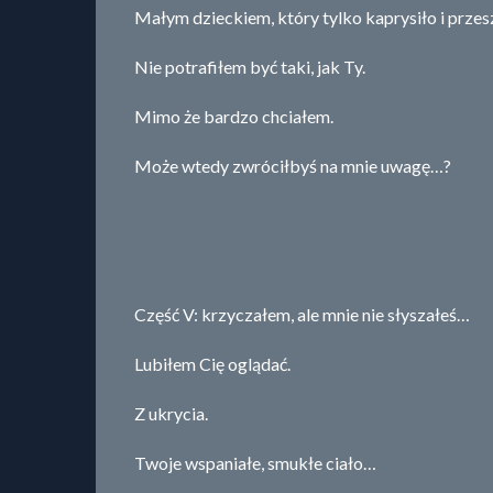
Małym dzieckiem, który tylko kaprysiło i prze
Nie potrafiłem być taki, jak Ty.
Mimo że bardzo chciałem.
Może wtedy zwróciłbyś na mnie uwagę…?
Część V: krzyczałem, ale mnie nie słyszałeś…
Lubiłem Cię oglądać.
Z ukrycia.
Twoje wspaniałe, smukłe ciało…