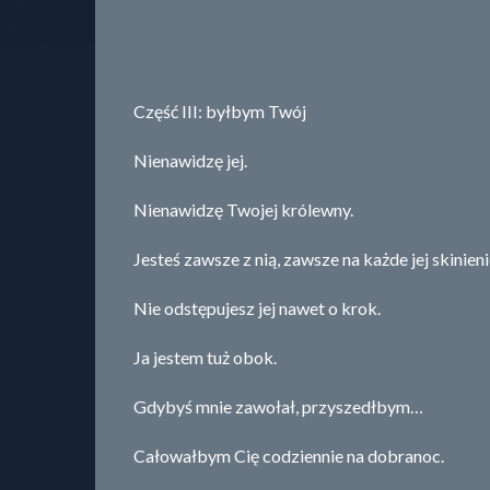
Część III: byłbym Twój
Nienawidzę jej.
Nienawidzę Twojej królewny.
Jesteś zawsze z nią, zawsze na każde jej skinieni
Nie odstępujesz jej nawet o krok.
Ja jestem tuż obok.
Gdybyś mnie zawołał, przyszedłbym…
Całowałbym Cię codziennie na dobranoc.