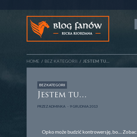
HOME
/
BEZ KATEGORII
/ JESTEM TU…
BEZ KATEGORII
Jestem tu…
PRZEZ
ADMINKA
9 GRUDNIA 2013
Opko może budzić kontrowersję, bo… Zobacz