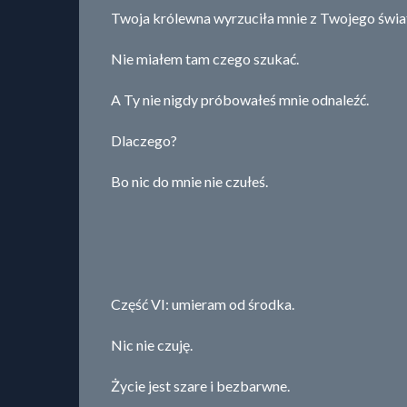
Twoja królewna wyrzuciła mnie z Twojego świa
Nie miałem tam czego szukać.
A Ty nie nigdy próbowałeś mnie odnaleźć.
Dlaczego?
Bo nic do mnie nie czułeś.
Część VI: umieram od środka.
Nic nie czuję.
Życie jest szare i bezbarwne.