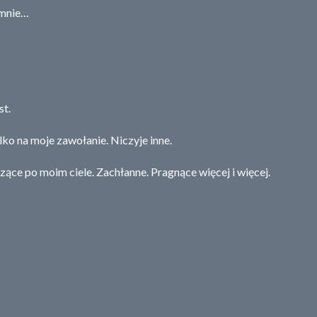
 mnie…
t.
lko na moje zawołanie. Niczyje inne.
ce po moim ciele. Zachłanne. Pragnące więcej i więcej.