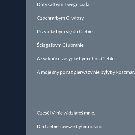
Dotykałbym Twego ciała.
Czochrałbym Ci włosy.
Przytulałbym się do Ciebie.
Ściągałbym Ci ubranie.
Aż w końcu zasypiałbym obok Ciebie.
A moje sny po raz pierwszy nie byłyby koszma
Część IV: nie widziałeś mnie.
Dla Ciebie zawsze byłem nikim.