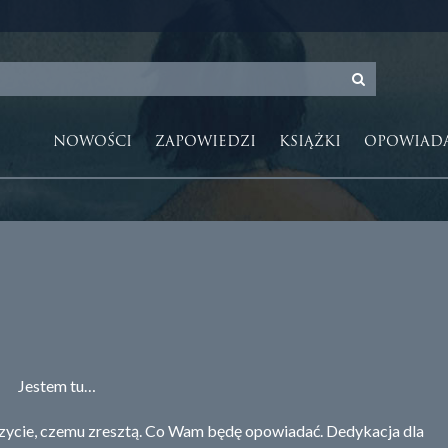
NOWOŚCI
ZAPOWIEDZI
KSIĄŻKI
OPOWIAD
Jestem tu…
ycie, czemu zresztą. Co Wam będę opowiadać. Dedykacja dla