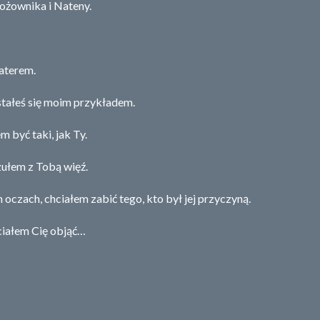
ożownika i Nateny.
aterem.
stałeś się moim przykładem.
 być taki, jak Ty.
zułem z Tobą więź.
czach, chciałem zabić tego, kto był jej przyczyną.
ciałem Cię objąć…