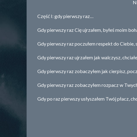
N
Część I: gdy pierwszy raz…
Gdy pierwszy raz Cię ujrzałem, byłeś moim boh
Gdy pierwszy raz poczułem respekt do Ciebie, 
Gdy pierwszy raz ujrzałem jak walczysz, chciałem
Gdy pierwszy raz zobaczyłem jak cierpisz, poc
Gdy pierwszy raz zobaczyłem rozpacz w Twych o
Gdy po raz pierwszy usłyszałem Twój płacz, ch