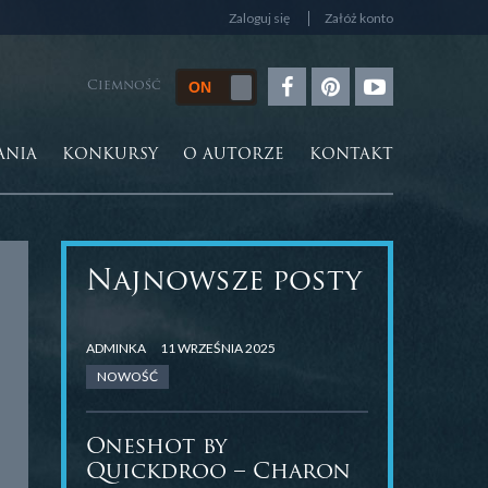
Zaloguj się
Załóż konto
Ciemność
ANIA
KONKURSY
O AUTORZE
KONTAKT
Najnowsze posty
ADMINKA
11 WRZEŚNIA 2025
NOWOŚĆ
Oneshot by
Quickdroo – Charon