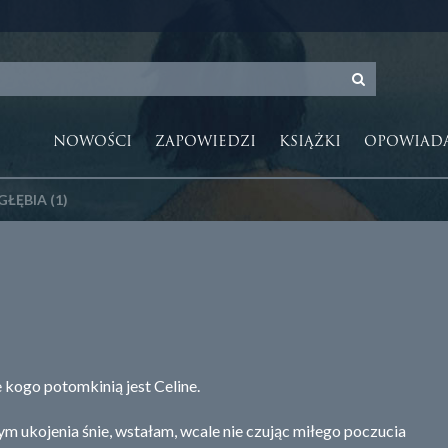
NOWOŚCI
ZAPOWIEDZI
KSIĄŻKI
OPOWIAD
GŁĘBIA (1)
 kogo potomkinią jest Celine.
ym ukojenia śnie, wstałam, wcale nie czując miłego poczucia