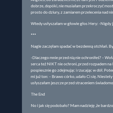
dobrze, dopóki, nie musiałam przekroczyć most
prosto do dziury, z zamiarem przelecenia nad ni
Wtedy usłyszałam w głowie głos Hery: -Nigdy 
***
Nagle zaczęłam spadać w bezdenną otchłań. By
-Dlaczego mnie przed nią nie ochroniłeś? – Wo
serca też NIKT nie ochroni, przed rozpadem na 
pospiesznie go zdejmując i rzucając w dół. Pot
mi już ton: – Brawo córko, udało Ci się. Niestet
usłyszałam jeszcze przed straceniem świadomo
The End
No i jak się podobało? Mam nadzieję ,że bardzo