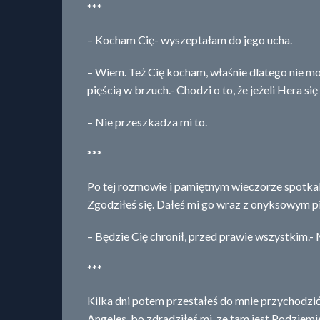
***
– Kocham Cię- wyszeptałam do jego ucha.
– Wiem. Też Cię kocham, właśnie dlatego nie 
pięścią w brzuch.- Chodzi o to, że jeżeli Hera się
– Nie przeszkadza mi to.
***
Po tej rozmowie i pamiętnym wieczorze spotkali
Zgodziłeś się. Dałeś mi go wraz z onyksowym pi
– Będzie Cię chronił, przed prawie wszystkim.-
***
Kilka dni potem przestałeś do mnie przychodzi
Angeles, bo zdradziłeś mi, ze tam jest Podzie