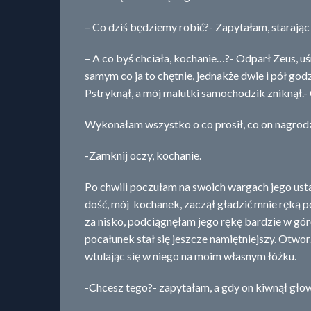
– Co dziś będziemy robić?- Zapytałam, starając
– A co byś chciała, kochanie…?- Odparł Zeus, uś
samym co ja to chętnie, jednakże dwie i pół god
Pstryknął, a mój malutki samochodzik zniknął.-
Wykonałam wszystko o co prosił, co on nagrod
-Zamknij oczy, kochanie.
Po chwili poczułam na swoich wargach jego usta,
dość, mój kochanek, zaczął gładzić mnie ręką po
za nisko, podciągnęłam jego rękę bardzie w gór
pocałunek stał się jeszcze namiętniejszy. Otwo
wtulając się w niego na moim własnym łóżku.
-Chcesz tego?- zapytałam, a gdy on kiwnął głow