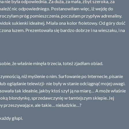
a nie była odpowiednia. Za duża, za mała, zbyt szeroka, za
znaleźć nic odpowiedniego. Postanowiłam więc, iż wejdę do
ekroczyłam próg pomieszczenia, poczułam przypływ adrenaliny.
widok sukienki idealnej. Miała ona kolor fioletowy. Od góry dość
czona luzem. Prezentowała się bardzo dobrze i na wieszaku, i na
ie, że właśnie minęła trzecia, toteż zjadłam obiad.
nnością, niż myślenie o nim. Surfowanie po Internecie, pisanie
lub oglądanie telewizji- nie były w stanie odciągnąć mojej uwagi.
wała tak idealnie, jakby ktoś szył ją na miarę… A może właśnie
oką blondynkę, sprzedawczynię w tamtejszym sklepie. Jej
by przeszywające, ale takie… nieludzkie…?
każdy głupi.