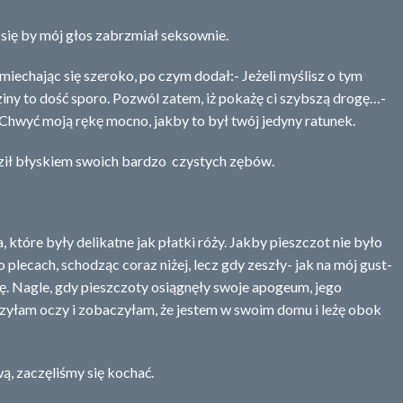
 się by mój głos zabrzmiał seksownie.
miechając się szeroko, po czym dodał:- Jeżeli myślisz o tym
ziny to dość sporo. Pozwól zatem, iż pokażę ci szybszą drogę…-
 Chwyć moją rękę mocno, jakby to był twój jedyny ratunek.
ził błyskiem swoich bardzo czystych zębów.
 które były delikatne jak płatki róży. Jakby pieszczot nie było
 plecach, schodząc coraz niżej, lecz gdy zeszły- jak na mój gust-
ę. Nagle, gdy pieszczoty osiągnęły swoje apogeum, jego
rzyłam oczy i zobaczyłam, że jestem w swoim domu i leżę obok
ą, zaczęliśmy się kochać.