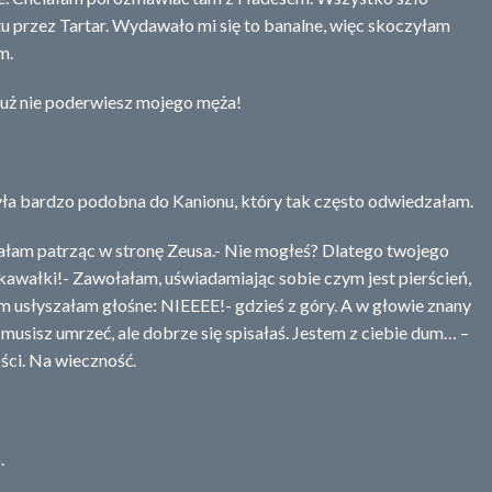
u przez Tartar. Wydawało mi się to banalne, więc skoczyłam
m.
już nie poderwiesz mojego męża!
ła bardzo podobna do Kanionu, który tak często odwiedzałam.
łałam patrząc w stronę Zeusa.- Nie mogłeś? Dlatego twojego
kawałki!- Zawołałam, uświadamiając sobie czym jest pierścień,
em usłyszałam głośne: NIEEEE!- gdzieś z góry. A w głowie znany
y musisz umrzeć, ale dobrze się spisałaś. Jestem z ciebie dum… –
ści. Na wieczność.
.