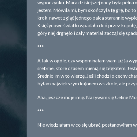
wypoczynku. Mara dzisiejszej nocy była pełna n
jestem. Mówiła mi, bym skończyła tę grę, bo to 
krok, nawet zgiąć jednego palca starannie wypi
Księżycowe światło wpadało doń przez kopułę,
góry niej drgnęło i cały materiał zaczął się spa
***
A tak w ogóle, czy wspominałam wam już ja w
srebrne, które czasem mienią się błękitem. Jes
Średnio im w to wierzę. Jeśli chodzi o cechy c
byłam największym kujonem w szkole, ale przy
Aha, jeszcze moje imię. Nazywam się Celine Mo
***
Nie wiedziałam w co się ubrać, postanowiłam wię