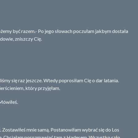
możemy być razem.- Po jego słowach poczułam jakbym dostała
 dowie, zniszczy Cię.
śmy się raz jeszcze. Wtedy poprosiłam Cię o dar latania.
erścieniem, który przyjęłam.
 Mówiłeś.
ć. Zostawiłeś mnie samą. Postanowiłam wybrać się do Los
mie. Chciałam porozmawiać tam z Hadesem. Wszystko szło