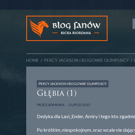
HOME
/
PERCY JACKSON I BOGOWIE OLIMPIJSCY
/ 
PERCY JACKSON I BOGOWIE OLIMPIJSCY
Głębia (1)
PRZEZ
ADMINKA
3 LIPCA 2013
Dedyka dla Lavi_Ender, Amiry i tego kto zgadnie
Po krótkim, niespokojnym, oraz wcale nie dając