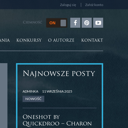
Zaloguj się
Załóż konto
Ciemność
ANIA
KONKURSY
O AUTORZE
KONTAKT
Najnowsze posty
ADMINKA
11 WRZEŚNIA 2025
NOWOŚĆ
Oneshot by
Quickdroo – Charon