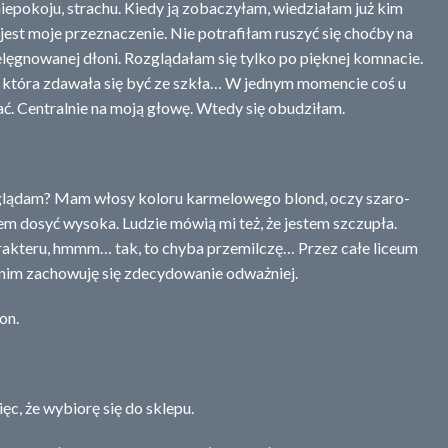
iepokoju, strachu. Kiedy ją zobaczyłam, wiedziałam już kim
jest moje przeznaczenie. Nie potrafiłam ruszyć się choćby na
elęgnowanej dłoni. Rozglądałam się tylko po pięknej komnacie.
 która zdawała się być ze szkła… W jednym momencie coś u
dać. Centralnie na moją głowę. Wtedy się obudziłam.
yglądam? Mam włosy koloru karmelowego blond, oczy szaro-
tem dosyć wysoka. Ludzie mówią mi też, że jestem szczupła.
harakteru, hmmm… tak, to chyba przemilczę… Przez całe liceum
 nim zachowuję się zdecydowanie odważniej.
on.
c, że wybiorę się do sklepu.