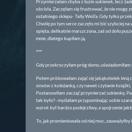
Przymierzałam chyba z tuzin sukienek, lecz żadn
obcisła. Zaczęłam się frustrować, że nie mogę 
ostatniego sklepu- Tally Weil’a. Gdy tylko prz
Chwilę po tym serce zaczęło mi bić szybciej na 
opięta, delikatnie marszczona, zaś od dołu pusz
mnie, dlatego kupiłam ją.
***
Gdy przekroczyłam próg domu, uświadomiłam sob
Potem próbowałam zająć się jakąkolwiek inną czy
smsów z koleżanką, czy nawet czytanie książki, 
Postanowiłam zacząć przymierzać sukienkę. Paso
tak było?- myślałam przypominając sobie szaro
wzrok był bardzo podejrzliwy, a spojrzenie jak
To, jak promieniowała od niej moc, zauważyłby 