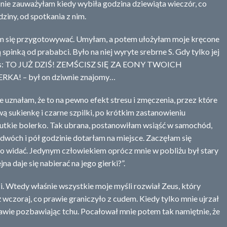
 nie zauważyłam kiedy wybiła godzina dziewiąta wieczór, co
dziny, od spotkania z nim.
am się przygotowywać. Umyłam, a potem ułożyłam moje kręcone
 spinką od prababci. Było na niej wyryte srebrne S. Gdy tylko jej
 głos: TO JUŻ DZIŚ! ZEMŚCISZ SIĘ ZA EONY TWOICH
A! – był on dziwnie znajomy…
le uznałam, że to na pewno efekt stresu i zmęczenia, przez które
ą sukienkę i czarne szpilki, po krótkim zastanowieniu
utkie bolerko. Tak ubrana, postanowiłam wsiąść w samochód,
dwóch i pół godzinie dotarłam na miejsce. Zaczęłam się
go widać. Jedynym człowiekiem oprócz mnie w pobliżu był stary
na daje się nabierać na jego gierki?”.
. Wtedy właśnie wszystkie moje myśli rozwiał Zeus, który
ż wczoraj, co prawie graniczyło z cudem. Kiedy tylko mnie ujrzał
prawie pozbawiając tchu. Pocałował mnie potem tak namiętnie, że