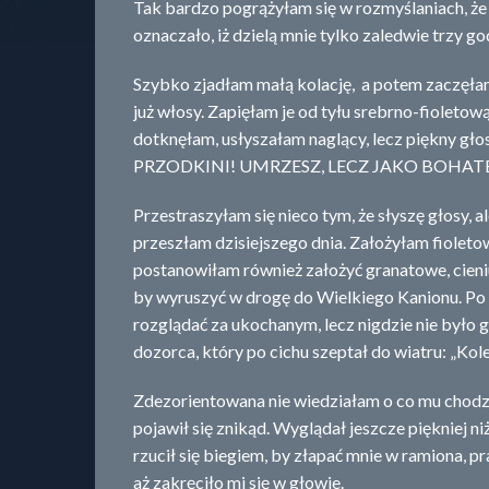
Tak bardzo pogrążyłam się w rozmyślaniach, że
oznaczało, iż dzielą mnie tylko zaledwie trzy go
Szybko zjadłam małą kolację, a potem zaczęł
już włosy. Zapięłam je od tyłu srebrno-fioletową
dotknęłam, usłyszałam naglący, lecz piękny
PRZODKINI! UMRZESZ, LECZ JAKO BOHATERK
Przestraszyłam się nieco tym, że słyszę głosy, a
przeszłam dzisiejszego dnia. Założyłam fioletow
postanowiłam również założyć granatowe, cieni
by wyruszyć w drogę do Wielkiego Kanionu. Po 
rozglądać za ukochanym, lecz nigdzie nie było 
dozorca, który po cichu szeptał do wiatru: „Kolej
Zdezorientowana nie wiedziałam o co mu chodzi
pojawił się znikąd. Wyglądał jeszcze piękniej ni
rzucił się biegiem, by złapać mnie w ramiona, 
aż zakręciło mi się w głowie.