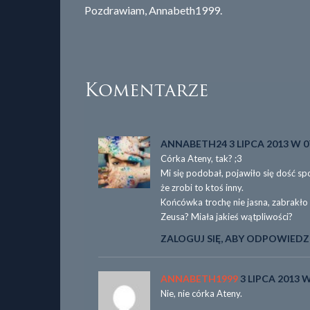
Pozdrawiam, Annabeth1999.
Komentarze
ANNABETH24
3 LIPCA 2013 W 0
Córka Ateny, tak? ;3
Mi się podobał, pojawiło się dość s
że zrobi to ktoś inny.
Końcówka trochę nie jasna, zabrakło 
Zeusa? Miała jakieś wątpliwości?
ZALOGUJ SIĘ, ABY ODPOWIEDZ
ANNABETH1999
3 LIPCA 2013 W
Nie, nie córka Ateny.