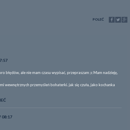
POLEĆ
7:57
poro błędów, ale nie mam czasu wypisać, przepraszam ;c Mam nadzieję,
mi wewnętrznych przemyśleń bohaterki. jak się czuła, jako kochanka
IEĆ
 08:17