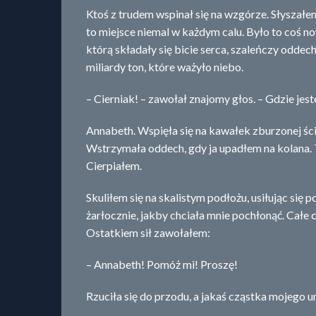
Ktoś z trudem wspinał się na wzgórze. Słyszałe
to miejsce niemal w każdym calu. Było to coś n
którą składały się bicie serca, szaleńczy oddech
miliardy ton, które ważyło niebo.
– Cierniak! – zawołał znajomy głos. – Gdzie je
Annabeth. Wspięła się na kawałek zburzonej ści
Wstrzymała oddech, gdy ja upadłem na kolana. 
Cierpiałem.
Skuliłem się na skalistym podłożu, usiłując si
żarłocznie, jakby chciała mnie pochłonąć. Całe 
Ostatkiem sił zawołałem:
– Annabeth! Pomóż mi! Proszę!
Rzuciła się do przodu, a jakaś cząstka mojego 