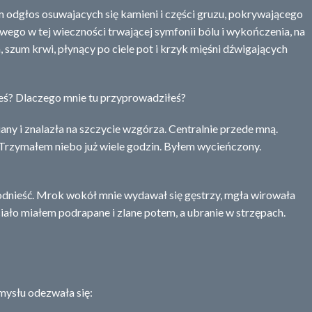
m odgłos osuwajacych się kamieni i części gruzu, pokrywającego
owego w tej wieczności trwającej symfonii bólu i wykończenia, na
, szum krwi, płynący po ciele pot i krzyk mięśni dźwigających
steś? Dlaczego mnie tu przyprowadziłeś?
any i znalazła na szczycie wzgórza. Centralnie przede mną.
Trzymałem niebo już wiele godzin. Byłem wycieńczony.
ę podnieść. Mrok wokół mnie wydawał się gęstrzy, mgła wirowała
ciało miałem podrapane i zlane potem, a ubranie w strzępach.
umysłu odezwała się: