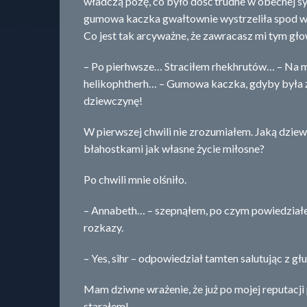
władczą pozę, co było dość trudne w obecnej sy
gumowa kaczka gwałtownie wystrzeliła spod wo
Co jest tak arcyważne, że zawracasz mi tym gło
– Po pierhwsze… Straciłem rhekhrutów… – Na mo
helikophtherh… – Gumowa kaczka, gdyby była ż
dziewczynę!
W pierwszej chwili nie zrozumiałem. Jaką dzie
błahostkami jak własne życie miłosne?
Po chwili mnie olśniło.
– Annabeth… – szepnąłem, po czym powiedziałem
rozkazy.
– Yes, sihr – odpowiedział tamten salutując z g
Mam dziwne wrażenie, że już po mojej reputacji
starałem!