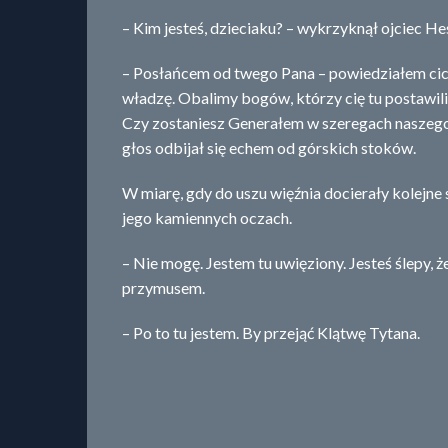
– Kim jesteś, dzieciaku? – wykrzyknął ojciec He
– Posłańcem od twego Pana – powiedziałem cic
władzę. Obalimy bogów, którzy cię tu postawil
Czy zostaniesz Generałem w szeregach naszego
głos odbijał się echem od górskich stoków.
W miarę, gdy do uszu więźnia docierały kolejne
jego kamiennych oczach.
– Nie mogę. Jestem tu uwięziony. Jesteś ślepy, ż
przymusem.
– Po to tu jestem. By przejąć Klątwę Tytana.