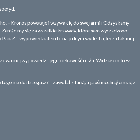
speryd.
ho. – Kronos powstaje i wzywa cię do swej armii. Odzyskamy
i. Zemścimy się za wszelkie krzywdy, które nam wyrządzono.
 Pana? – wypowiedziałem to na jednym wydechu, lecz i tak mój
 słowa mej wypowiedzi, jego ciekawość rosła. Widziałem to w
e tego nie dostrzegasz? – zawołał z furią, a ja uśmiechnąłem się z