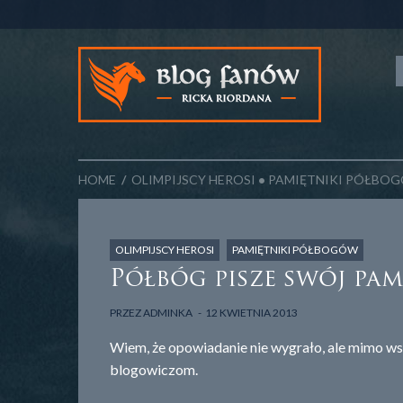
HOME
/
OLIMPIJSCY HEROSI
•
PAMIĘTNIKI PÓŁBO
OLIMPIJSCY HEROSI
PAMIĘTNIKI PÓŁBOGÓW
Półbóg pisze swój pam
PRZEZ
ADMINKA
12 KWIETNIA 2013
Wiem, że opowiadanie nie wygrało, ale mimo w
blogowiczom.