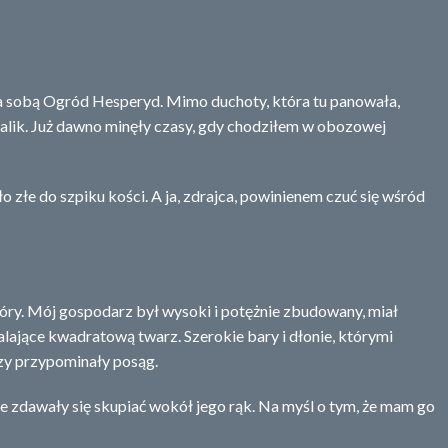
za sobą Ogród Hesperyd. Mimo duchoty, która tu panowała,
zalik. Już dawno minęły czasy, gdy chodziłem w obozowej
 złe do szpiku kości. A ja, zdrajca, powinienem czuć się wśród
óry. Mój gospodarz był wysoki i potężnie zbudowany, miał
lające kwadratową twarz. Szerokie bary i dłonie, którymi
zy przypominały posąg.
re zdawały się skupiać wokół jego rąk. Na myśl o tym, że mam go