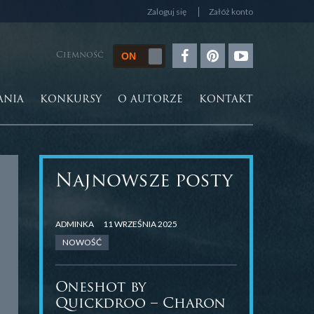
Zaloguj się
Załóż konto
Ciemność
ANIA
KONKURSY
O AUTORZE
KONTAKT
Najnowsze posty
ADMINKA
11 WRZEŚNIA 2025
NOWOŚĆ
Oneshot by
Quickdroo – Charon