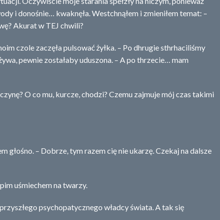
tuacji. Oczywiście moje starania spełzły na niczym, ponieważ
dy i donośnie… kwaknęła. Westchnąłem i zmieniłem temat: –
wę? Akurat w TEJ chwili?
im czole zaczęła pulsować żyłka. – Po dhrugie sthrhaciliśmy
ywa, pewnie zostałaby uduszona. – A po thrzecie… mam
wczynę? O co mu, kurcze, chodzi? Czemu zajmuje mój czas takimi
 głośno. – Dobrze, tym razem cię nie ukarzę. Czekaj na dalsze
łupim uśmiechem na twarzy.
 przyszłego psychopatycznego władcy świata. A tak się