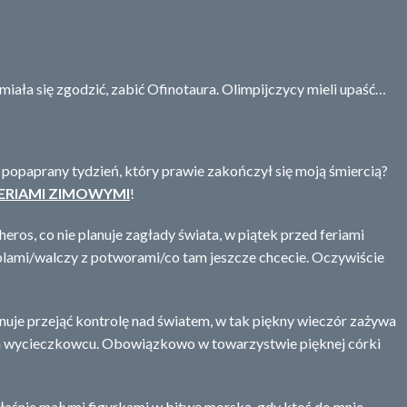
 miała się zgodzić, zabić Ofinotaura. Olimpijczycy mieli upaść…
y popaprany tydzień, który prawie zakończył się moją śmiercią?
ERIAMI ZIMOWYMI
!
heros, co nie planuje zagłady świata, w piątek przed feriami
plami/walczy z potworami/co tam jeszcze chcecie. Oczywiście
lanuje przejąć kontrolę nad światem, w tak piękny wieczór zażywa
ym wycieczkowcu. Obowiązkowo w towarzystwie pięknej córki
 właśnie małymi figurkami w bitwę morską, gdy ktoś do mnie