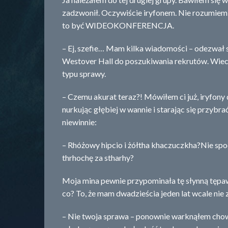
zadzwonił. Oczywiście iryfonem. Nie rozumiem,
to być WIDEOKONFERENCJA.
– Ej, szefie… Mam kilka wiadomości – odezwał si
Westover Hall do poszukiwania rekrutów. Wiecie
typu sprawy.
– Czemu akurat teraz?! Mówiłem ci już, iryfony 
nurkując głębiej w wannie i starając się przybr
niewinnie:
– Rhóżowy hipcio i żółtha khaczuczkha?Nie spo
thrhochę za stharhy?
Moja mina pewnie przypominała tę słynną tępaw
co? To, że mam dwadzieścia jeden lat wcale nie
– Nie twoja sprawa – ponownie warknąłem cho