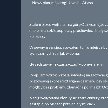
– Nowy plan, mój drogi. Uwolnij Atlasa.
Stałem przed wejściem na górę Othrys, mając 
miałem na sobie popielaty prochowiec i biały s
koszulce.
W pewnym sensie, pasowałem tu. To miejsce było
tych czarnych ruin jak w domu.
„Przedstawienie czas zacząć” – pomyślałem.
Wlepiłem wzrok w rosłą sylwetkę na szczycie g
brązowawą skórę i roztargane czarne włosy oka
mógłby bez problemu złamać na pół maszt. Oc
Nad głową tytana kłębiły się szare chmury, któ
zastąpić, po plecach przeleciały mi ciarki.