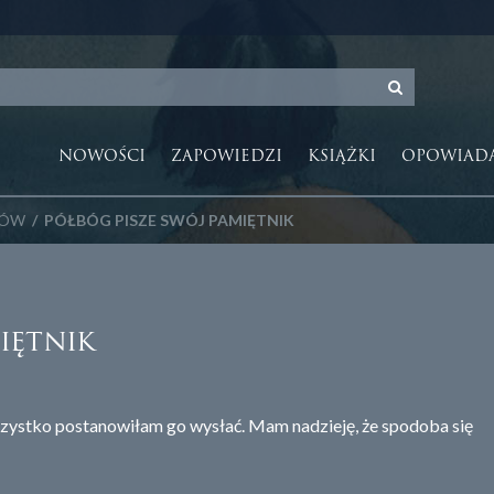
NOWOŚCI
ZAPOWIEDZI
KSIĄŻKI
OPOWIAD
GÓW
/ PÓŁBÓG PISZE SWÓJ PAMIĘTNIK
iętnik
szystko postanowiłam go wysłać. Mam nadzieję, że spodoba się