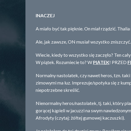
INACZEJ
A miało być tak pięknie. On miał rządzić. Thalia
Ale, jak zawsze, ON musiał wszystko zniszczyć.
Wiecie, kiedy to wszystko się zaczęło? Ten cał
W piątek. Rozumiecie to? W
PIĄTEK
! PRZED
F
Normalny nastolatek, czy nawet heros, tzn. taki 
zimowymi ma luz. Imprezuje/spotyka się z kum
niepotrzebne skreślić.
Nienormalny heros/nastolatek, tj. taki, który p
gorącej kąpieli w jacuzzi na swym nawiedzon
Afrodyty (czytaj: żółtej gumowej kaczuszki).
Ja należałem do tej drugiej grupy. Bawiłem się