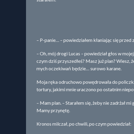
– P-panie… – powiedziałem kłaniając się przed
– Oh, mój drogi Lucas – powiedział głos w mojej
czym dziś przyszedłeś? Masz już plan? Wiesz, że
mych oczekiwań będzie… surowo karane.
Moja ręka odruchowo powędrowała do policzka z
tortury, jakimi mnie uraczono po ostatnim niep
– Mam plan. – Starałem się, żeby nie zadrżał mi 
Mamy przynętę.
Kronos milczał, po chwili, po czym powiedział: