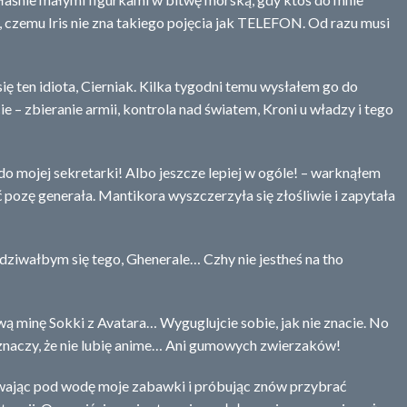
 czemu Iris nie zna takiego pojęcia jak TELEFON. Od razu musi
ę ten idiota, Cierniak. Kilka tygodni temu wysłałem go do
 – zbieranie armii, kontrola nad światem, Kroni u władzy i tego
do mojej sekretarki! Albo jeszcze lepiej w ogóle! – warknąłem
ać pozę generała. Mantikora wyszczerzyła się złośliwie i zapytała
dziwałbym się tego, Ghenerale… Czhy nie jestheś na tho
ą minę Sokki z Avatara… Wyguglujcie sobie, jak nie znacie. No
 znaczy, że nie lubię anime… Ani gumowych zwierzaków!
wając pod wodę moje zabawki i próbując znów przybrać