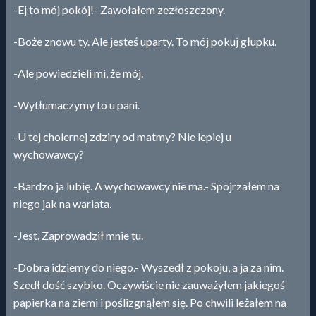
-Ej to mój pokój!- Zawołałem zezłoszczony.
-Boże znowu ty. Ale jesteś uparty. To mój pokuj głupku.
-Ale powiedzieli mi, że mój.
-Wytłumaczymy to u pani.
-U tej cholernej zdziry od matmy? Nie lepiej u
wychowawcy?
-Bardzo ja lubię. A wychowawcy nie ma.- Spojrzałem na
niego jak na wariata.
-Jest. Zaprowadził mnie tu.
-Dobra idziemy do niego.- Wyszedł z pokoju, a ja za nim.
Szedł dość szybko. Oczywiście nie zauważyłem jakiegoś
papierka na ziemi i poślizgnąłem się. Po chwili leżałem na