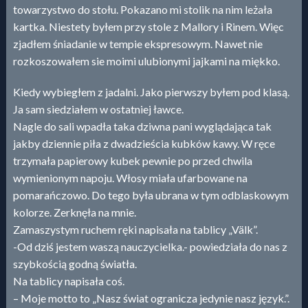
towarzystwo do stołu. Pokazano mi stolik na nim leżała
kartka. Niestety byłem przy stole z Mallory i Rinem. Więc
zjadłem śniadanie w tempie ekspresowym. Nawet nie
rozkoszowałem sie moimi ulubionymi jajkami na miękko.
Kiedy wybiegłem z jadalni. Jako pierwszy byłem pod klasą.
Ja sam siedziałem w ostatniej ławce.
Nagle do sali wpadła taka dziwna pani wyglądająca tak
jakby dziennie piła z dwadzieścia kubków kawy. W ręce
trzymała papierowy kubek pewnie po przed chwila
wymienionym napoju. Włosy miała ufarbowane na
pomarańczowo. Do tego była ubrana w tym odblaskowym
kolorze. Zerknęła na mnie.
Zamaszystym ruchem ręki napisała na tablicy „Välk”.
-Od dziś jestem waszą nauczycielka.- powiedziała do nas z
szybkością godną światła.
Na tablicy napisała coś.
– Moje motto to „Nasz świat ogranicza jedynie nasz język.”.