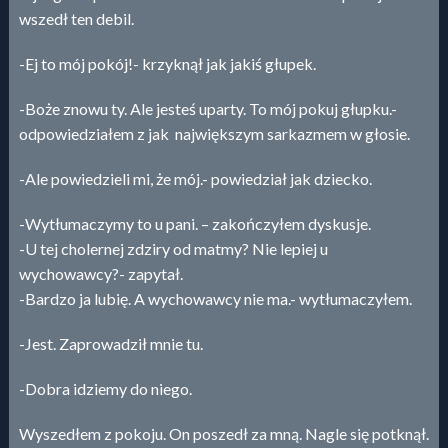
wszedł ten debil.
-Ej to mój pokój!- krzyknął jak jakiś głupek.
-Boże znowu ty. Ale jesteś uparty. To mój pokuj głupku.-
odpowiedziałem z jak największym sarkazmem w głosie.
-Ale powiedzieli mi, że mój.- powiedział jak dziecko.
-Wytłumaczymy to u pani. – zakończyłem dyskusje.
-U tej cholernej zdziry od matmy? Nie lepiej u
wychowawcy?- zapytał.
-Bardzo ja lubię. A wychowawcy nie ma.- wytłumaczyłem.
-Jest. Zaprowadził mnie tu.
-Dobra idziemy do niego.
Wyszedłem z pokoju. On poszedł za mną. Nagle się potknął.