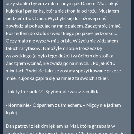
przy stoliku byłem z nikim innym jak Danem, Mal, jakąś
kujonką i panienką, która nie stroniła od różu. Musiałem
siedzieć obok Dana. Wychylił się do różowej i coś
powiedział pokazując na mnie palcem. Zaczęła się śmiać.
Poszedłem do stołu szwedzkiego po jakieś jedzonko…
Oczy mało nie wyszły mi z orbit. W życiu nie widziałem
takich rarytasów! Nałożyłem sobie troszeczkę
wszystkiego (a było tego dużo) i wróciłem do stolika.
Zacząłem wcinać, nie zważając na innych… Po jakiś 10
minutach 3 wielkie talerze zostały spożytkowane przeze
mnie. Kujonka gapiła się na mnie zza swoich szkieł.
-Jak ty to zjadłeś?- Spytała, ale zaraz zamilkła.
-Normalnie.- Odparłem z uśmiechem. – Nigdy nie jadłem
lepiej.
Dan patrzył z lekkim lękiem na Mal, które grzebała w
swoim kotlecie. Różowa jadła zupę. Chciała coś powiedzieć,