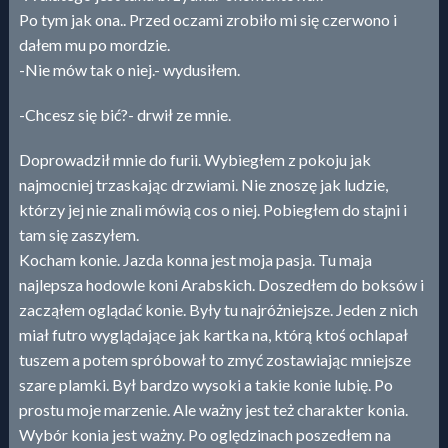
Po tym jak ona.. Przed oczami zrobiło mi się czerwono i
dałem mu po mordzie.
-Nie mów tak o niej.- wydusiłem.
-Chcesz się bić?- drwił ze mnie.
Doprowadził mnie do furii. Wybiegłem z pokoju jak
najmocniej trzaskając drzwiami. Nie znoszę jak ludzie,
którzy jej nie znali mówią cos o niej. Pobiegłem do stajni i
tam się zaszyłem.
Kocham konie. Jazda konna jest moja pasja. Tu maja
najlepsza hodowle koni Arabskich. Doszedłem do boksów i
zacząłem oglądać konie. Były tu najróżniejsze. Jeden z nich
miał futro wyglądające jak kartka na, którą ktoś ochlapał
tuszem a potem spróbował to zmyć zostawiając mniejsze
szare plamki. Był bardzo wysoki a takie konie lubię. Po
prostu moje marzenie. Ale ważny jest też charakter konia.
Wybór konia jest ważny. Po oględzinach poszedłem na