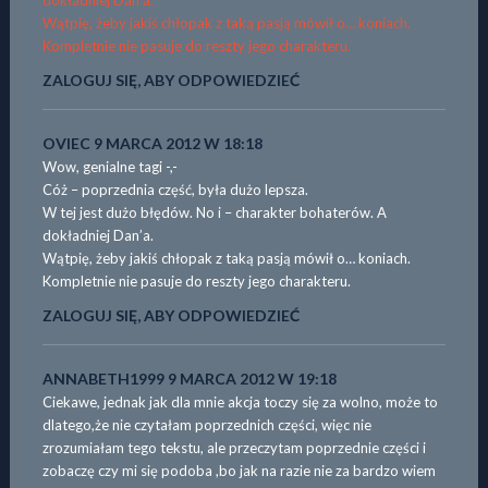
Wątpię, żeby jakiś chłopak z taką pasją mówił o… koniach.
Kompletnie nie pasuje do reszty jego charakteru.
ZALOGUJ SIĘ, ABY ODPOWIEDZIEĆ
OVIEC
9 MARCA 2012 W 18:18
Wow, genialne tagi -,-
Cóż – poprzednia część, była dużo lepsza.
W tej jest dużo błędów. No i – charakter bohaterów. A
dokładniej Dan’a.
Wątpię, żeby jakiś chłopak z taką pasją mówił o… koniach.
Kompletnie nie pasuje do reszty jego charakteru.
ZALOGUJ SIĘ, ABY ODPOWIEDZIEĆ
ANNABETH1999
9 MARCA 2012 W 19:18
Ciekawe, jednak jak dla mnie akcja toczy się za wolno, może to
dlatego,że nie czytałam poprzednich części, więc nie
zrozumiałam tego tekstu, ale przeczytam poprzednie części i
zobaczę czy mi się podoba ,bo jak na razie nie za bardzo wiem