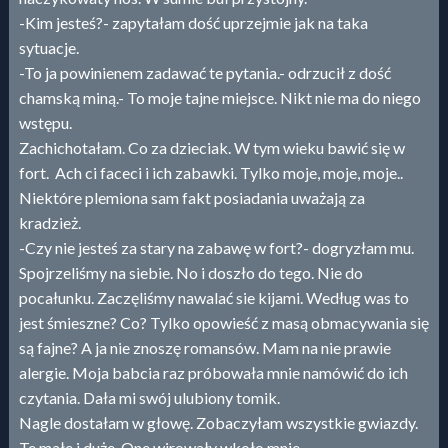
-Kim jesteś?- zapytałam dość uprzejmie jak na taka
sytuacje.
-To ja powinienem zadawać te pytania.- odrzucił z dość
chamską miną.- To moje tajne miejsce. Nikt nie ma do niego
wstępu.
Zachichotałam. Co za dzieciak. W tym wieku bawić się w
fort. Ach ci faceci i ich zabawki. Tylko moje, moje, moje..
Niektóre plemiona sam fakt posiadania uważają za
kradzież.
-Czy nie jesteś za stary na zabawę w fort?- dogryzłam mu.
Spojrzeliśmy na siebie. No i doszło do tego. Nie do
pocałunku. Zaczęliśmy nawalać sie kijami. Według was to
jest śmieszne? Co? Tylko opowieść z masą obmacywania się
są fajne? A ja nie znoszę romansów. Mam na nie prawie
alergie. Moja babcia raz próbowała mnie namówić do ich
czytania. Dała mi swój ulubiony tomik.
Nagle dostałam w głowę. Zobaczyłam wszystkie gwiazdy.
Te małe i duże. One wirowały wkoło mnie.