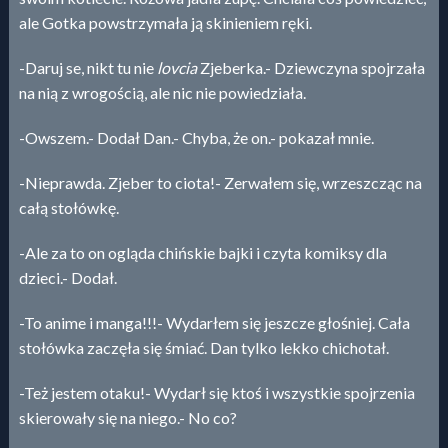
ale Gotka powstrzymała ją skinieniem ręki.
-Daruj se, nikt tu nie
lovcia
Zjeberka.- Dziewczyna spojrzała
na nią z wrogością, ale nic nie powiedziała.
-Owszem.- Dodał Dan.- Chyba, że on.- pokazał mnie.
-Nieprawda. Zjeber to ciota!- Zerwałem się, wrzeszcząc na
całą stołówkę.
-Ale za to on ogląda chińskie bajki i czyta komiksy dla
dzieci.- Dodał.
-To anime i manga!!!- Wydarłem się jeszcze głośniej. Cała
stołówka zaczęła się śmiać. Dan tylko lekko chichotał.
-Też jestem otaku!- Wydarł się ktoś i wszystkie spojrzenia
skierowały się na niego.- No co?