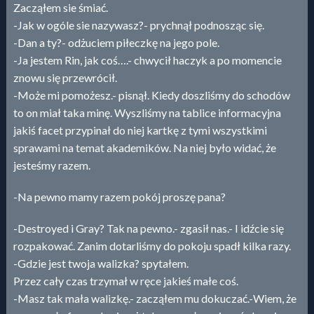
Zacząłem sie śmiać.
-Jak w ogóle sie nazywasz?- prychnął podnosząc się.
-Dan a ty?- odżuciem piłeczkę na jego pole.
-Ja jestem Rin, jak coś….- chwycił haczyk a po momencie
znowu się przewrócił.
-Może mi pomożesz.- pisnął. Kiedy doszliśmy do schodów
to on miał taka minę. Wyszliśmy na tablice informacyjna
jakiś facet przypinał do niej kartkę z tymi wszystkimi
sprawami na temat akademików. Na niej było widać, że
jesteśmy razem.
-Na pewno mamy razem pokój proszę pana?
-Destroyed i Gray? Tak na pewno.- zgasił nas.- I idźcie się
rozpakować. Zanim dotarliśmy do pokoju spadł kilka razy.
-Gdzie jest twoja walizka? spytałem.
Przez cały czas trzymał w ręce jakieś małe coś.
-Masz tak mała walizkę.- zacząłem mu dokuczać.-Wiem, że