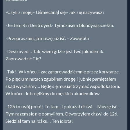
-Czyli z mojej.- Uśmiechnął się.- Jak się nazywasz?
-Jestem Rin Destroyed.- Tymczasem blondyna uciekła.
-Przepraszam, ja muszę już iść. – Zawołała
-Destroyed… Tak, wiem gdzie jest twój akademik.
Zaprowadzić Cię?
-Tak!- W końcu. I zaczął prowadzić mnie przez korytarze.
Po pięciu minutach zgubiłem drogę, i już nie pamiętałem
skąd wyszliśmy… Będę się musiał trzymać współlokatora.
W końcu dobrnęliśmy do męskich akademików.
-126 to twój pokój. To tam.- I pokazał drzwi. – Muszę iść.-
Tym razem się nie pomyliłem. Otworzyłem drzwi do 126.
Siedział tam na łóżku… Ten idiota!