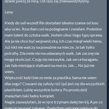
dzielić pokój ze mną. Od razu się znienawidziłyśmy.
Lena:
Kiedy do sali wszedł Rin dostałam idealna szanse od losu
aby uciec. Rzuciłam coś na pożegnanie i zwiałam. Podobno
mam talent do sztuka walk. Jestem silna i tego typu sprawy.
Ale ja nie chce być wojowniczką. Ich czas minął wieki temu.
Już nikt nie walczy na poważnie na miecze. Ja tak tylko
potrafię. Dla mnie nie ma udawanych walk. Jak zacznę nie
mogę skończyć. Czuję się niezwykle. Jak serce huraganu.
Jak fale miotające statkami na morzu. Jak…. No już nie
wiem.
Większość ludzi bierze mnie za plastika. Sama nie wiem
dlaczego? Czasami się założy róż i już jest się dla wszystkich
plastikiem. Lubię wszystkie kolory. Po prostu dziś
znalazłam taki ładny komplet.
Nagle zauważyłam, że w ręce trzymam dalej ten kij. A po co
mam przerywać zabawę. Znalazłam ustronne miejsce do