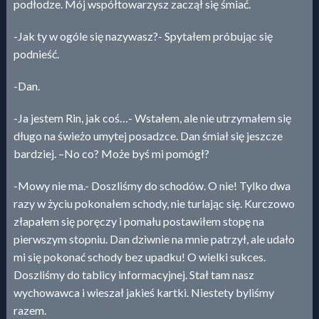
podłodze. Mój współtowarzysz zaczął się śmiać.
-Jak ty w ogóle się nazywasz?- Spytałem próbując się
podnieść.
-Dan.
-Ja jestem Rin, jak coś…- Wstałem, ale nie utrzymałem się
długo na świeżo umytej posadzce. Dan śmiał się jeszcze
bardziej. –No co? Może byś mi pomógł?
-Mowy nie ma.- Doszliśmy do schodów. O nie! Tylko dwa
razy w życiu pokonałem schody, nie turlając się. Kurczowo
złapałem się poręczy i pomału postawiłem stopę na
pierwszym stopniu. Dan dziwnie na mnie patrzył, ale udało
mi się pokonać schody bez upadku! O wielki sukces.
Doszliśmy do tablicy informacyjnej. Stał tam nasz
wychowawca i wieszał jakieś kartki. Niestety byliśmy
razem.