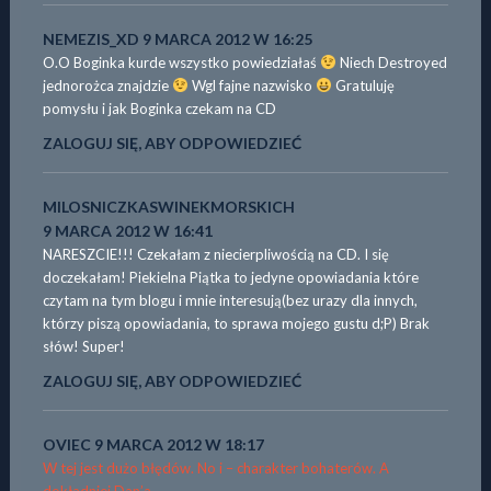
NEMEZIS_XD
9 MARCA 2012 W 16:25
O.O Boginka kurde wszystko powiedziałaś
Niech Destroyed
jednorożca znajdzie
Wgl fajne nazwisko
Gratuluję
pomysłu i jak Boginka czekam na CD
ZALOGUJ SIĘ, ABY ODPOWIEDZIEĆ
MILOSNICZKASWINEKMORSKICH
9 MARCA 2012 W 16:41
NARESZCIE!!! Czekałam z niecierpliwością na CD. I się
doczekałam! Piekielna Piątka to jedyne opowiadania które
czytam na tym blogu i mnie interesują(bez urazy dla innych,
którzy piszą opowiadania, to sprawa mojego gustu d;P) Brak
słów! Super!
ZALOGUJ SIĘ, ABY ODPOWIEDZIEĆ
OVIEC
9 MARCA 2012 W 18:17
W tej jest dużo błędów. No i – charakter bohaterów. A
dokładniej Dan’a.