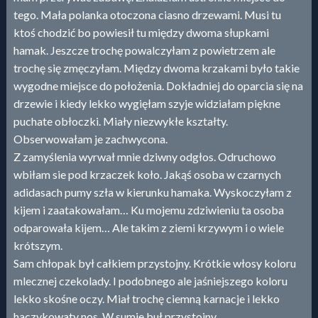
tego. Mała polanka otoczona ciasno drzewami. Musi tu
ktoś chodzić bo powiesił tu między dwoma słupkami
hamak. Jeszcze trochę powalczyłam z powietrzem ale
trochę się zmęczyłam. Między dwoma krzakami było takie
wygodne miejsce do położenia. Dokładniej do oparcia się na
drzewie i kiedy lekko wygięłam szyje widziałam piękne
puchate obłoczki. Miały niezwykłe kształty.
Obserwowałam je zachwycona.
Z zamyślenia wyrwał mnie dziwny odgłos. Odruchowo
wbiłam sie pod krzaczek koło. Jakąś osoba w czarnych
adidasach pumy szła w kierunku hamaka. Wyskoczyłam z
kijem i zaatakowałam… Ku mojemu zdziwieniu ta osoba
odparowała kijem… Ale takim z ziemi krzywym i o wiele
krótszym.
Sam chłopak był całkiem przystojny. Krótkie włosy koloru
mlecznej czekolady. I podobnego ale jaśniejszego koloru
lekko skośne oczy. Miał trochę ciemną karnacje i lekko
haczykowaty nos. W sumie buł przystojny.