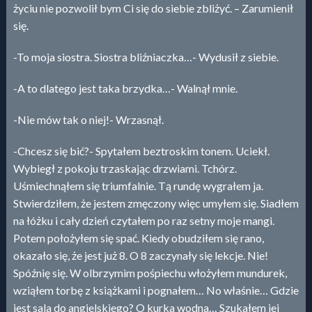
życiu nie pozwolił bym Ci się do siebie zbliżyć. – Zarumienił
się.
-To moja siostra. Siostra bliźniaczka…- Wydusił z siebie.
-A to dlatego jest taka brzydka…- Walnął mnie.
-Nie mów tak o niej!- Wrzasnął.
-Chcesz się bić?- Spytałem beztroskim tonem. Uciekł.
Wybiegł z pokoju trzaskając drzwiami. Tchórz.
Uśmiechnąłem się triumfalnie. Tą rundę wygrałem ja.
Stwierdziłem, że jestem zmęczony więc umyłem się. Siadłem
na łóżku i cały dzień czytałem po raz setny moje mangi.
Potem położyłem się spać. Kiedy obudziłem się rano,
okazało się, że jest już 8. O 8 zaczynały się lekcje. Nie!
Spóźnię się. W olbrzymim pośpiechu włożyłem mundurek,
wziąłem torbę z książkami i pognałem… No właśnie… Gdzie
jest sala do angielskiego? O kurka wodna… Szukałem jej