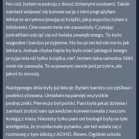
No cóż, byłam w pokoju z dosyć dziwnymi osobami. Także
zamiast wdawać się konwersacje z nimi pogrążyłam
lekturze arcyemocjonującej książki, jaką wypożyczyłam z
biblioteki. One nawet mnie nie zauważyły. Czytając
potrafiłam odciąć się od świata zewnętrznego. To było
wygodne i bardzo przyjemne. No bo przecież nie ma to jak
lektura. Jednak chyba fajnie by było mieć jakiegoś innego
przyjaciela niż tylko książka, nie? Jestem taka samotna. Nikt
mnie nie zauważa. To w pewnym sensie jest przykre, ale
jakoś to znoszę.
Następnego dnia były już lekcje. Byłam bardzo szczęśliwa i
podekscytowana. Umiałam na pamięć wszystkie
podręczniki. Pierwszy był polski. Pani była jakaś dziwna i
zamiast zrobić nam sprawdzian konwersowała z naszym
kolegą z klasy. Niestety tylko pani od biologii byłą na tyle
inteligenta, że zrobiła małe pytanko, ale też wdała się z
rozmowę z tym idiotą z ADHD, Rinem. Ogólnie szkoła