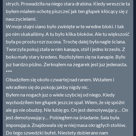
strych. Prowadziła na niego stara drabina. Kiedy wreszcie ta
byłem miałem ochotę piszczeć jak ten głupek kłócący się z
nauczycielami.
W moje stajni siano było zwinięte w te wredne bloki. I tak
po nim skakaliśmy. A tu było kilka bloków. Ale tu większość
była po prostu rozrzucona. Trochę dalej była nagle ściana.
Tworzyła pokuj stała w nim kanapa, stół i jedno krzesło. Z
boku mały stary kredens. Rozłożyłem się na kanapie. Było
juz bardzo późno. Zerknąłem na zegarek jest juz jedenasta.
***
Obudziłem się około czwartej nad ranem. Wstałem i
wkradłem się do pokoju jakby nigdy nic.
Byłem na nogach juz o wiele szybciej od niego. Kiedy
wychodziłem ten głupek jeszcze spał. Wiem, że się spóźni
ale go nie obudzę. Nie lubię go. On jest demotywujący… On
jest demotywujący… Pobiegłem na śniadanie. Sala była
imponująca. Znajdowała się w niej masa okrągłych stołów.
Do tego szwedzki bufet. Niestety dobierano nam