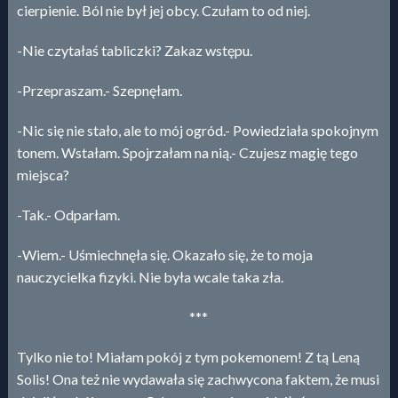
cierpienie. Ból nie był jej obcy. Czułam to od niej.
-Nie czytałaś tabliczki? Zakaz wstępu.
-Przepraszam.- Szepnęłam.
-Nic się nie stało, ale to mój ogród.- Powiedziała spokojnym
tonem. Wstałam. Spojrzałam na nią.- Czujesz magię tego
miejsca?
-Tak.- Odparłam.
-Wiem.- Uśmiechnęła się. Okazało się, że to moja
nauczycielka fizyki. Nie była wcale taka zła.
***
Tylko nie to! Miałam pokój z tym pokemonem! Z tą Leną
Solis! Ona też nie wydawała się zachwycona faktem, że musi