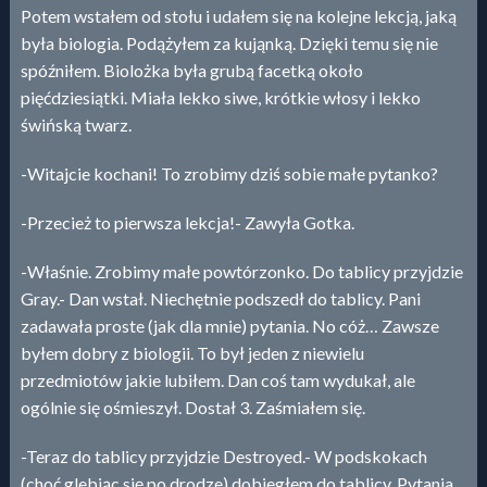
Potem wstałem od stołu i udałem się na kolejne lekcją, jaką
była biologia. Podążyłem za kująnką. Dzięki temu się nie
spóźniłem. Biolożka była grubą facetką około
pięćdziesiątki. Miała lekko siwe, krótkie włosy i lekko
świńską twarz.
-Witajcie kochani! To zrobimy dziś sobie małe pytanko?
-Przecież to pierwsza lekcja!- Zawyła Gotka.
-Właśnie. Zrobimy małe powtórzonko. Do tablicy przyjdzie
Gray.- Dan wstał. Niechętnie podszedł do tablicy. Pani
zadawała proste (jak dla mnie) pytania. No cóż… Zawsze
byłem dobry z biologii. To był jeden z niewielu
przedmiotów jakie lubiłem. Dan coś tam wydukał, ale
ogólnie się ośmieszył. Dostał 3. Zaśmiałem się.
-Teraz do tablicy przyjdzie Destroyed.- W podskokach
(choć glebiąc się po drodze) dobiegłem do tablicy. Pytania