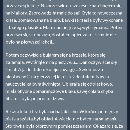
przez całą lekcję. Na przerwie na szczęście natchnąłem się
na Mallory. Zaprowadziła mnie do sali. Była to nowoczesna
klasa, pomalowana na biało. Ławki i krzesła były wykonane
z białego plastiku. Mam nadzieję że są wytrzymałe… Potem
przerwa się skończyła, dostałem opier za to, że mnie nie
było na pierwszej lekcji…
Potem oczywiście bujałem się na krześle, które się
załamała. Wyrżnąłem na plecy. Auu… Dan oczywiście się
śmiał. A ja dostałem kolejną uwagę… Świetnie. Za
nieobecność na pierwszej lekcji też dostałem. Nasza
nauczycielka była świrnięta. Ubierała się odblaskowo,
miała ohydne pomarańczowe kłaki, kawę chlała chyba
litrami i była po prostu dziwna.
Reszta lekcji też była nudna jak licho. W końcu pomiędzy
piątą a szóstą był obiad. A wiecie, nie byłem na śniadaniu…
Stołówka była olbrzymim pomieszczeniem. Okazało się, że