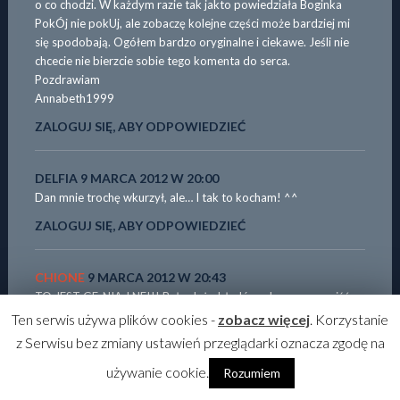
o co chodzi. W każdym razie tak jakto powiedziała Boginka
PokÓj nie pokUj, ale zobaczę kolejne części może bardziej mi
się spodobają. Ogółem bardzo oryginalne i ciekawe. Jeśli nie
chcecie nie bierzcie sobie tego komenta do serca.
Pozdrawiam
Annabeth1999
ZALOGUJ SIĘ, ABY ODPOWIEDZIEĆ
DELFIA
9 MARCA 2012 W 20:00
Dan mnie trochę wkurzył, ale… I tak to kocham! ^^
ZALOGUJ SIĘ, ABY ODPOWIEDZIEĆ
CHIONE
9 MARCA 2012 W 20:43
TO JEST GE-NIA-LNE!!! Było dużo błędów, ale one mogą iść
się bujać, przy tej megasuperowej fabule!!! Życzę wam, aby
Ten serwis używa plików cookies -
zobacz więcej
. Korzystanie
nigdy w życiu nie opuściła was wena piasrska, Mykso i Sog :).
z Serwisu bez zmiany ustawień przeglądarki oznacza zgodę na
Pozdrawiam
używanie cookie.
Chione
Rozumiem
ZALOGUJ SIĘ, ABY ODPOWIEDZIEĆ