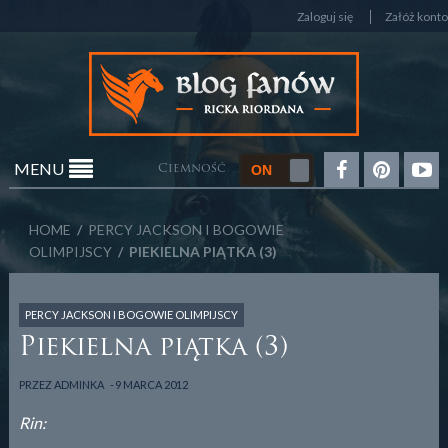
Zaloguj się
Załóż konto
MENU
Ciemność
HOME
/
PERCY JACKSON I BOGOWIE
OLIMPIJSCY
/ PIEKIELNA PIĄTKA (3)
PERCY JACKSON I BOGOWIE OLIMPIJSCY
Piekielna piątka (3)
PRZEZ
ADMINKA
9 MARCA 2012
Rin: