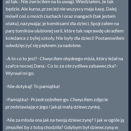
aż tak.- Nie zwróciłem na to uwagi. Wiedziałem, że tak
będzie. Ale kurna, przecież nie wszyscy maja kasę. Dalej
mówił coś o moich ciuchach i oraz mangach (tak jestem
otaku), nazywając je komiksami dla dzieci. Spojrzałem na
parę tomików ulubionej serii, które tak naprawdę ukradłem
koleżance z byłej szkoły. Nie były dla dzieci! Postanowiłem
odwdzięczyć się pięknem za nadobne.
-A to co to jest?- Chwyciłem ohydnego misia, który leżał na
szafce nocnej Dana.- Co to za obrzydliwa zabaweczka?-
Wyrwał mi go.
-Nie dotykaj! To pamiątka!
-Pamiątka!- Przedrzeźniłem go. Chwyciłem zdjęcie
przedstawiające jego i jakąś małą dziewczynkę.
-Nie za młoda ona jak na twoją dziewczynę? I jak w ogóle ją
zmusiłeś by z tobą chodziła? Gdybym był dziewczyną w