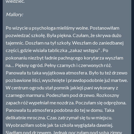
wiedzieć.
Mallory:
Po wizycie u psychologa mieliśmy wolne. Postanowiłam
pozwiedzać szkołę. Była piękna. Czułam, że skrywa dużo
tajemnic. Doszłam na tył szkoły. Weszłam do zaniedbanej
części, gdzie wisiała tabliczka ,,zakaz wstępu” . Po
pokonaniu niezbyt ładnie pachnącego korytarza wyszłam
na… Piękny ogród. Pełny czarnych i czerwonych róż.
Panowała tu taka wyjątkowa atmosfera. Było tu też drzewo
pozbawione liści, wyschnięte i prawdopodobnie już martwe.
W centrum ogrodu stał pomnik jakiejś pani wykonany z
czarnego marmuru. Podeszłam pod drzewo. Rozkoszny
zapach róż wypełniał me nozdrza. Poczułam się odprężona.
Panowała tu atmosfera podobna do tej w domu. Taka
delikatnie mroczna. Czas zatrzymał się tu w miejscu.
Wyobraziłam sobie jak ta szkoła wyglądała dawniej.
Siadłam pod drzewem. Jednak poczułam pod sobą zimny