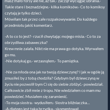
masz mało forsy ale nie, aż tak.- zaczął wyciągać ubrania.-
Takie stare i beznadziejne.- kilka komiksów.- Co to komiksy
czytają je tylko dzieci.
Mówiłam tak przez całe rozpakowywanie. Do każdego
przedmiotu jakiś komentarz.
-A to co to jest?- rzucił chwytając mojego misia.- Co to za
obrzydliwa zabaweczka?
Krew mnie zalała. Nikt nie ma prawa go dotyka. Wyrwałem
go mu.
-Nie dotykaj go.- wrzasnąłem.- To pamiątka.
-Nie za młoda ona jak na twoją dziewczynę? I jak w ogóle ją
zmusiłeś by z tobą chodziła? Gdybym był dziewczyną w
życiu nie pozwolił bym Ci się do siebie zbliżyć.- powiedział.
Całkowicie zbił mnie z tropu. Nie wiedziałem co mam mu
powiedzieć. Musiałem się zarumienić.
-To moja siostra.- wydusiłem.- Siostra bliźniaczka…
-A dlatego jest taka brzydka.- skomentował.