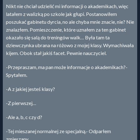
Nikt nie chciał udzielić mi informacji o akademikach, więc
latałem z walizką po szkole jak głupi. Postanowiłem
poszukać gabinetu dyrcia, no ale chyba mnie znacie, nie? Nie
znalazłem. Pomieszczenie, które uznałem za ten gabinet
okazało się salą do treningów walk… Była tam ta
dziewczynka ubrana na różowo z mojej klasy. Wymachiwała
kijem. Obok stał jakiś facet. Pewnie nauczyciel.
-Przepraszam, ma pan może informacje o akademikach?-
Spytałem.
-A z jakiej jesteś klasy?
-Z pierwszej…
-Ale a, b, c czy d?
-Tej mieszanej normalnej ze specjalną.- Odparłem
zmieszany.