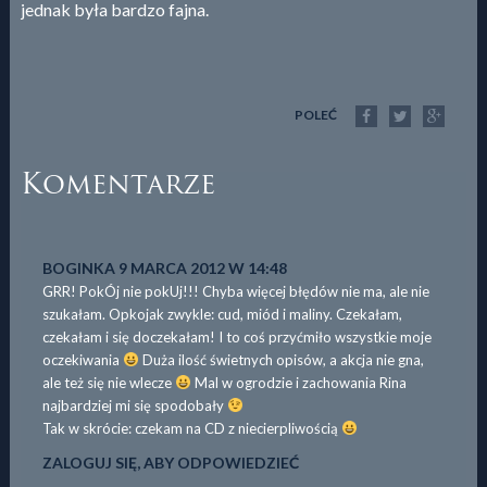
jednak była bardzo fajna.
POLEĆ
Komentarze
BOGINKA
9 MARCA 2012 W 14:48
GRR! PokÓj nie pokUj!!! Chyba więcej błędów nie ma, ale nie
szukałam. Opkojak zwykle: cud, miód i maliny. Czekałam,
czekałam i się doczekałam! I to coś przyćmiło wszystkie moje
oczekiwania
Duża ilość świetnych opisów, a akcja nie gna,
ale też się nie wlecze
Mal w ogrodzie i zachowania Rina
najbardziej mi się spodobały
Tak w skrócie: czekam na CD z niecierpliwością
ZALOGUJ SIĘ, ABY ODPOWIEDZIEĆ