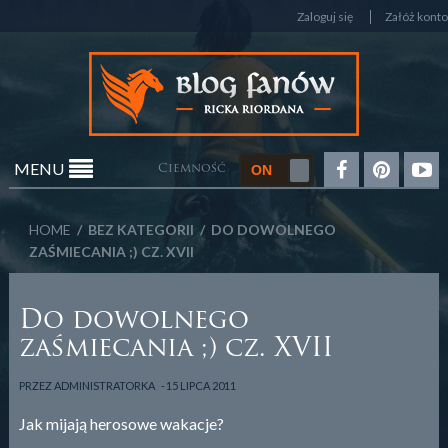
Zaloguj się
Załóż konto
MENU
Ciemność
HOME
/ BEZ KATEGORII / DO DOWOLNEGO
ZAŚMIECANIA ;) CZ. XVII
Do dowolnego
zaśmiecania ;) cz. XVII
PRZEZ
ADMINISTRATORKA
15 LIPCA 2011
Jak mijają herosowe wakacje?