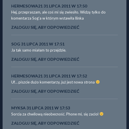
HERMESOWA21
31 LIPCA 2011 W 17:50
Hej, przepraszam, ale coś mi się zwiesiło. Widzę tylko do
komentarza Sog’a w którym wstawiła llinka
ZALOGUJ SIĘ, ABY ODPOWIEDZIEĆ
SOG
31 LIPCA 2011 W 17:51
Ja tak samo miałam to przejdzie.
ZALOGUJ SIĘ, ABY ODPOWIEDZIEĆ
HERMESOWA21
31 LIPCA 2011 W 17:52
Uf… piszcie dużo komentarzy, już jest nowa strona
ZALOGUJ SIĘ, ABY ODPOWIEDZIEĆ
MYKSA
31 LIPCA 2011 W 17:53
Sorcia za chwilową nieobecność. Phone mi, się zaciol
ZALOGUJ SIĘ, ABY ODPOWIEDZIEĆ