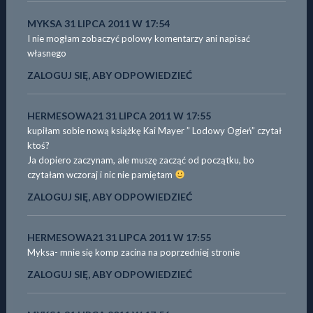
MYKSA
31 LIPCA 2011 W 17:54
I nie mogłam zobaczyć polowy komentarzy ani napisać
własnego
ZALOGUJ SIĘ, ABY ODPOWIEDZIEĆ
HERMESOWA21
31 LIPCA 2011 W 17:55
kupiłam sobie nową książkę Kai Mayer ” Lodowy Ogień” czytał
ktoś?
Ja dopiero zaczynam, ale muszę zacząć od początku, bo
czytałam wczoraj i nic nie pamiętam
ZALOGUJ SIĘ, ABY ODPOWIEDZIEĆ
HERMESOWA21
31 LIPCA 2011 W 17:55
Myksa- mnie się komp zacina na poprzedniej stronie
ZALOGUJ SIĘ, ABY ODPOWIEDZIEĆ