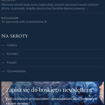
Pierwszy skradł moje serce najbardziej, ostatni zauroczył swoim rytmem
(który, co prawda, mógłby jeszcze być bardziej doprecyzowany -...
♥Annabelle♥
To naprawdę miłe wspomnienia. ♥️
Na skróty
Galeria
Kontakt
Książki
Opowiadania
Zapisz się do boskiego newslettera
Bądź na bieżąco co nowościami i opowiadaniami jakie dodajemy w
naszym serwisie.!