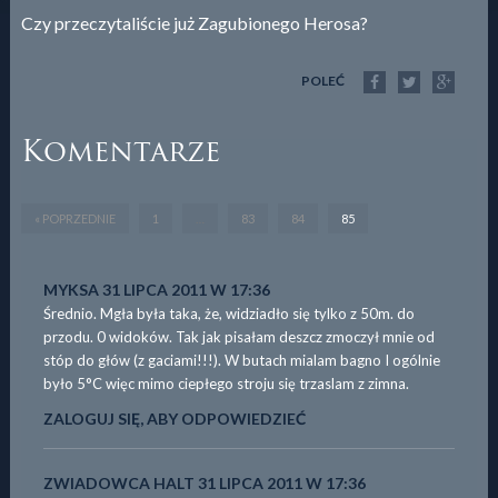
Czy przeczytaliście już Zagubionego Herosa?
POLEĆ
Komentarze
« POPRZEDNIE
1
…
83
84
85
MYKSA
31 LIPCA 2011 W 17:36
Średnio. Mgła była taka, że, widziadło się tylko z 50m. do
przodu. 0 widoków. Tak jak pisałam deszcz zmoczył mnie od
stóp do głów (z gaciami!!!). W butach mialam bagno I ogólnie
było 5°C więc mimo ciepłego stroju się trzaslam z zimna.
ZALOGUJ SIĘ, ABY ODPOWIEDZIEĆ
ZWIADOWCA HALT
31 LIPCA 2011 W 17:36