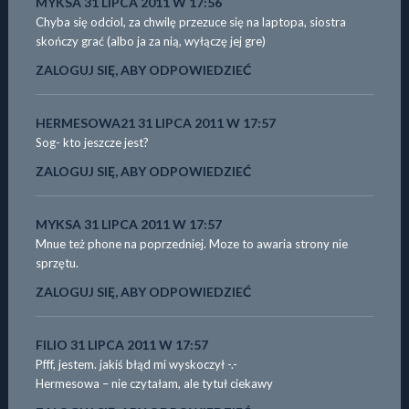
MYKSA
31 LIPCA 2011 W 17:56
Chyba się odciol, za chwilę przezuce się na laptopa, siostra
skończy grać (albo ja za nią, wyłączę jej gre)
ZALOGUJ SIĘ, ABY ODPOWIEDZIEĆ
HERMESOWA21
31 LIPCA 2011 W 17:57
Sog- kto jeszcze jest?
ZALOGUJ SIĘ, ABY ODPOWIEDZIEĆ
MYKSA
31 LIPCA 2011 W 17:57
Mnue też phone na poprzedniej. Moze to awaria strony nie
sprzętu.
ZALOGUJ SIĘ, ABY ODPOWIEDZIEĆ
FILIO
31 LIPCA 2011 W 17:57
Pfff, jestem. jakiś błąd mi wyskoczył -.-
Hermesowa – nie czytałam, ale tytuł ciekawy