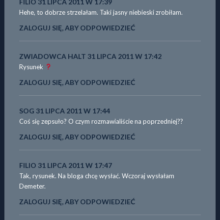
FILIO
31 LIPCA 2011 W 17:39
Hehe, to dobrze strzelałam. Taki jasny niebieski zrobiłam.
ZALOGUJ SIĘ, ABY ODPOWIEDZIEĆ
ZWIADOWCA HALT
31 LIPCA 2011 W 17:42
Rysunek
ZALOGUJ SIĘ, ABY ODPOWIEDZIEĆ
SOG
31 LIPCA 2011 W 17:44
Coś się zepsuło? O czym rozmawialiście na poprzedniej??
ZALOGUJ SIĘ, ABY ODPOWIEDZIEĆ
FILIO
31 LIPCA 2011 W 17:47
Tak, rysunek. Na bloga chcę wysłać. Wczoraj wysłałam
Demeter.
ZALOGUJ SIĘ, ABY ODPOWIEDZIEĆ