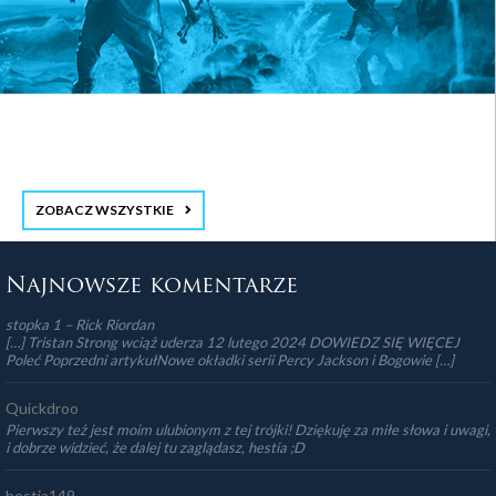
ZOBACZ WSZYSTKIE
stopka 3
Najnowsze komentarze
stopka 1 – Rick Riordan
[…] Tristan Strong wciąż uderza 12 lutego 2024 DOWIEDZ SIĘ WIĘCEJ
Poleć Poprzedni artykułNowe okładki serii Percy Jackson i Bogowie […]
Quickdroo
Pierwszy też jest moim ulubionym z tej trójki! Dziękuję za miłe słowa i uwagi,
i dobrze widzieć, że dalej tu zaglądasz, hestia ;D
hestia149