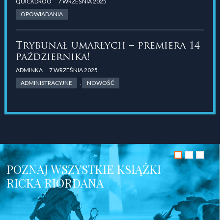
QUICKDROO
7 WRZEŚNIA 2025
OPOWIADANIA
Trybunał umarłych – premiera 14
października!
ADMINKA
7 WRZEŚNIA 2025
ADMINISTRACYJNE
,
NOWOŚĆ
POZNAJ WSZYSTKIE KSIĄŻKI
RICKA RIORDANA