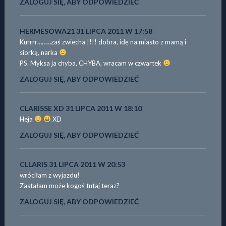
ZALOGUJ SIĘ, ABY ODPOWIEDZIEĆ
HERMESOWA21
31 LIPCA 2011 W 17:58
Kurrrr………zaś zwiecha !!!! dobra, idę na miasto z mamą i
siorką, narka
PS. Myksa ja chyba, CHYBA, wracam w czwartek
ZALOGUJ SIĘ, ABY ODPOWIEDZIEĆ
CLARISSE XD
31 LIPCA 2011 W 18:10
Heja
XD
ZALOGUJ SIĘ, ABY ODPOWIEDZIEĆ
CLLARIS
31 LIPCA 2011 W 20:53
wróciłam z wyjazdu!
Zastałam może kogoś tutaj teraz?
ZALOGUJ SIĘ, ABY ODPOWIEDZIEĆ