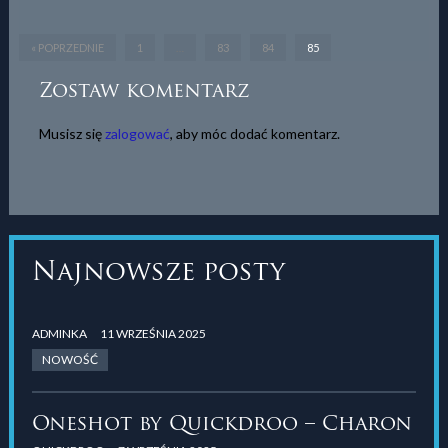
« POPRZEDNIE
1
…
83
84
85
Zostaw komentarz
Musisz się
zalogować
, aby móc dodać komentarz.
Najnowsze posty
ADMINKA
11 WRZEŚNIA 2025
NOWOŚĆ
Oneshot by Quickdroo – Charon