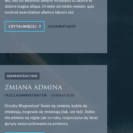
elit, sed do eiusmod tempor incididunt ut labore et
dolore magna aliqua. Ut enim ad minim veniam, quis
nostrud exercitation ullamco laboris nisi
CZYTAJ WIĘCEJ
6 KOMENTARZY
ADMINISTRACYJNE
ZMIANA ADMINA
PRZEZ
ADMINISTRATOR
10 MAJA 2010
Drodzy Blogowicze! Świat się zmienia, ludzie się
zmieniają, bogowie się zmieniają (tak, oni też). Jedno
nie zmienia się nigdy: jak co roku, rozpoczyna się teraz
gorący sezon polowania na potwory.