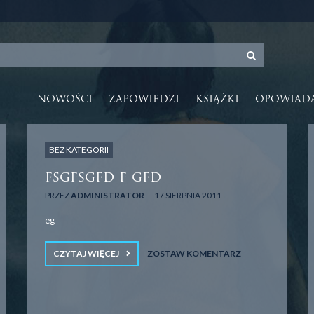
NOWOŚCI
ZAPOWIEDZI
KSIĄŻKI
OPOWIAD
BEZ KATEGORII
fsgfsgfd f gfd
PRZEZ
ADMINISTRATOR
17 SIERPNIA 2011
eg
CZYTAJ WIĘCEJ
ZOSTAW KOMENTARZ