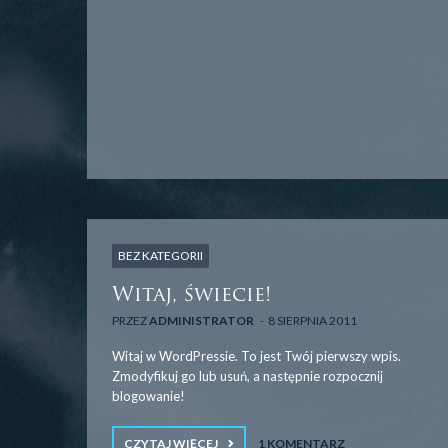
BEZ KATEGORII
Witaj, świecie!
PRZEZ
ADMINISTRATOR
8 SIERPNIA 2011
Witaj w WordPressie. To jest Twój pierwszy wpis.
Zmodyfikuj go lub usuń, a następnie rozpocznij
blogowanie!
CZYTAJ WIĘCEJ
1 KOMENTARZ