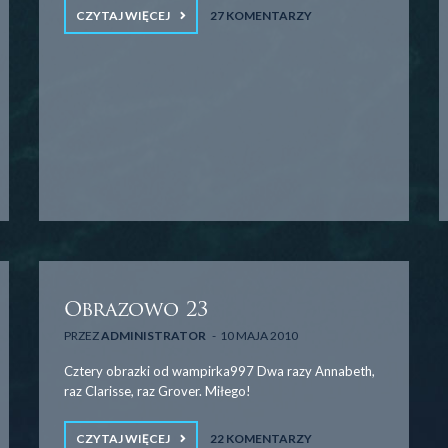
CZYTAJ WIĘCEJ
27 KOMENTARZY
Obrazowo 23
PRZEZ
ADMINISTRATOR
10 MAJA 2010
Cztery obrazki od wampirka997 Dwa razy Annabeth,
raz Clarisse, raz Grover. Miłego!
CZYTAJ WIĘCEJ
22 KOMENTARZY