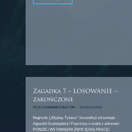
Zagadka 7 – LOSOWANIE –
zakończone
PRZEZ
ADMINISTRATOR
10 MAJA 2010
Nagrody („Klątwę Tytana” i koszulkę) otrzymuje
Aguxdd Gratulujemy! Poproszę o maila z adresem
PONIŻEJ WSTAWIŁEM ZWYCIĘSKĄ PRACĘ!