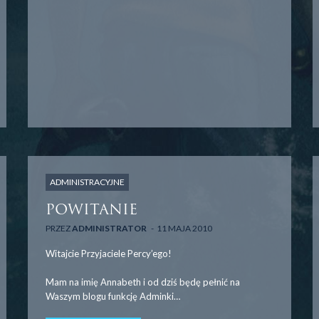
ADMINISTRACYJNE
POWITANIE
PRZEZ
ADMINISTRATOR
11 MAJA 2010
Witajcie Przyjaciele Percy’ego!
Mam na imię Annabeth i od dziś będę pełnić na
Waszym blogu funkcję Adminki…