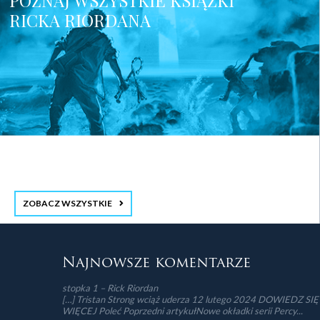
POZNAJ WSZYSTKIE KSIĄŻKI
RICKA RIORDANA
ZOBACZ WSZYSTKIE
stopka 3
Najnowsze komentarze
stopka 1 – Rick Riordan
[…] Tristan Strong wciąż uderza 12 lutego 2024 DOWIEDZ SIĘ
WIĘCEJ Poleć Poprzedni artykułNowe okładki serii Percy...