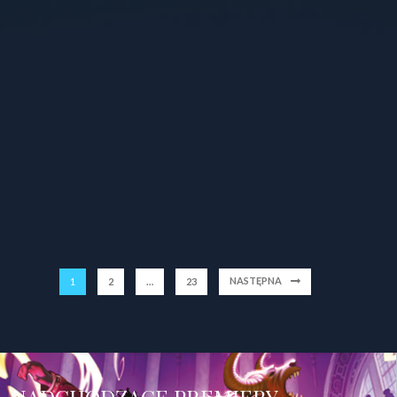
NASTĘPNA
1
2
…
23