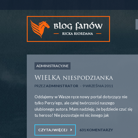
ADMINISTRACYJNE
WIELKA niespodzianka
PRZEZ
ADMINISTRATOR
9 WRZEŚNIA 2011
Oddajemy w Wasze ręce nowy portal dotyczący nie
tylko Percy’ego, ale całej twórczości naszego
ulubionego autora. Mam nadzieję, że będziecie czuć się
tu heroso! Nie pozostaje mi nic innego jak
CZYTAJ WIĘCEJ
631 KOMENTARZY