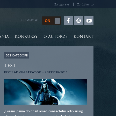
Zaloguj się
Załóż konto
Ciemność
ANIA
KONKURSY
O AUTORZE
KONTAKT
BEZ KATEGORII
test
PRZEZ
ADMINISTRATOR
9 SIERPNIA 2011
„Lorem ipsum dolor sit amet, consectetur adipisicing