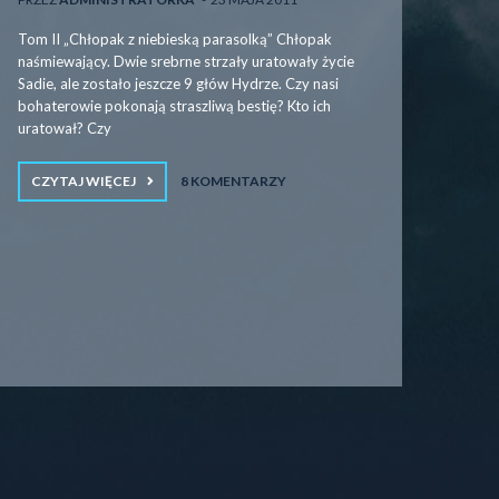
Tom II „Chłopak z niebieską parasolką” Chłopak
naśmiewający. Dwie srebrne strzały uratowały życie
Sadie, ale zostało jeszcze 9 głów Hydrze. Czy nasi
bohaterowie pokonają straszliwą bestię? Kto ich
uratował? Czy
CZYTAJ WIĘCEJ
8 KOMENTARZY