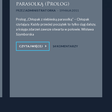
parasolką (Prolog)
PRZEZ
ADMINISTRATORKA
19 MAJA 2011
Prolog „Chłopak z niebieską parasolką” – Chłopak
czytający. Każdy przecież początek to tylko ciąg dalszy,
a księga zdarzeń zawsze otwarta w połowie. Wisława
Szymborska
CZYTAJ WIĘCEJ
14 KOMENTARZY