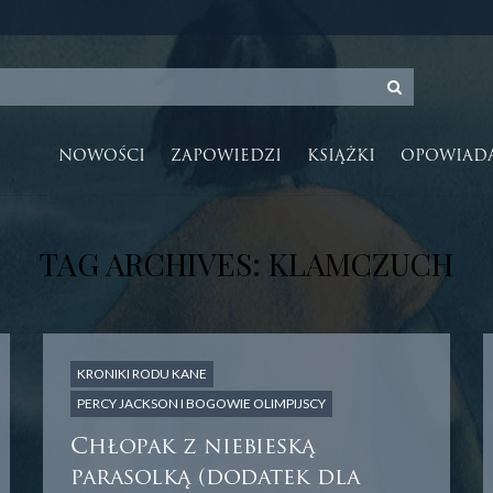
NOWOŚCI
ZAPOWIEDZI
KSIĄŻKI
OPOWIAD
TAG ARCHIVES: KLAMCZUCH
KRONIKI RODU KANE
PERCY JACKSON I BOGOWIE OLIMPIJSCY
Chłopak z niebieską
parasolką (dodatek dla