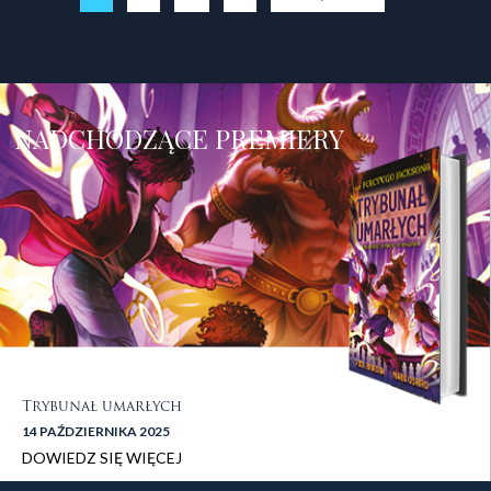
NADCHODZĄCE PREMIERY
Trybunał umarłych
14 PAŹDZIERNIKA 2025
DOWIEDZ SIĘ WIĘCEJ
stopka 1