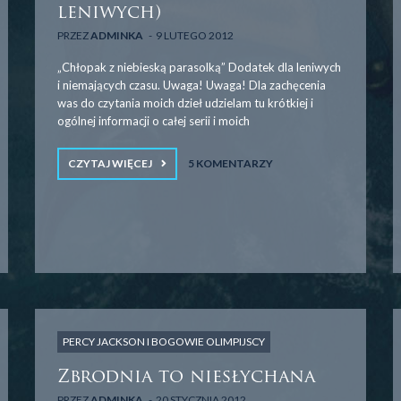
leniwych)
PRZEZ
ADMINKA
9 LUTEGO 2012
„Chłopak z niebieską parasolką” Dodatek dla leniwych
i niemających czasu. Uwaga! Uwaga! Dla zachęcenia
was do czytania moich dzieł udzielam tu krótkiej i
ogólnej informacji o całej serii i moich
CZYTAJ WIĘCEJ
5 KOMENTARZY
PERCY JACKSON I BOGOWIE OLIMPIJSCY
Zbrodnia to niesłychana
PRZEZ
ADMINKA
20 STYCZNIA 2012