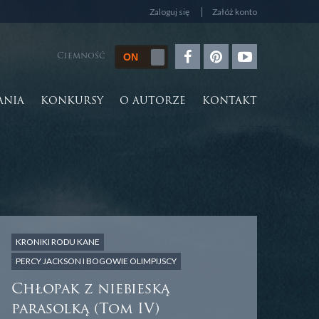
Zaloguj się
Załóż konto
Ciemność
ANIA
KONKURSY
O AUTORZE
KONTAKT
KRONIKI RODU KANE
PERCY JACKSON I BOGOWIE OLIMPIJSCY
Chłopak z niebieską
parasolką (Tom IV)