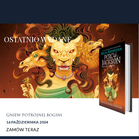
OSTATNIO WYDANE
Gniew potrójnej bogini
16 PAŹDZIERNIKA 2024
ZAMÓW TERAZ
stopka 2