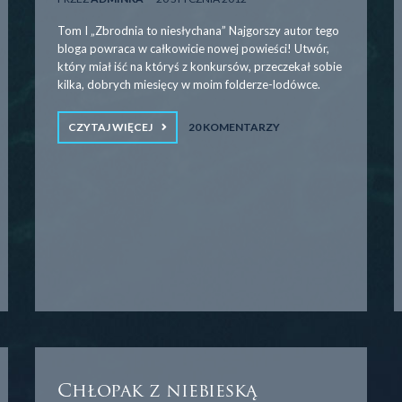
Tom I „Zbrodnia to niesłychana” Najgorszy autor tego
bloga powraca w całkowicie nowej powieści! Utwór,
który miał iść na któryś z konkursów, przeczekał sobie
kilka, dobrych miesięcy w moim folderze-lodówce.
CZYTAJ WIĘCEJ
20 KOMENTARZY
Chłopak z niebieską