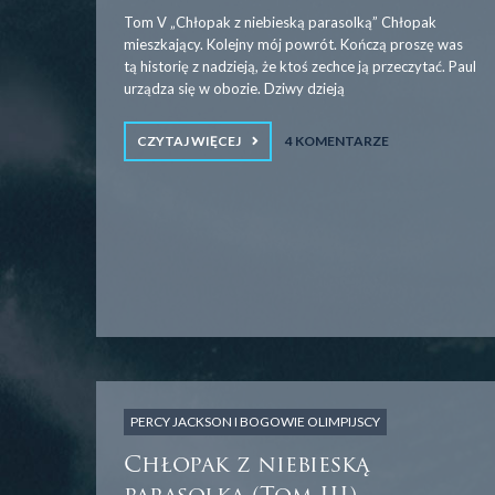
Tom V „Chłopak z niebieską parasolką” Chłopak
mieszkający. Kolejny mój powrót. Kończą proszę was
tą historię z nadzieją, że ktoś zechce ją przeczytać. Paul
urządza się w obozie. Dziwy dzieją
CZYTAJ WIĘCEJ
4 KOMENTARZE
PERCY JACKSON I BOGOWIE OLIMPIJSCY
Chłopak z niebieską