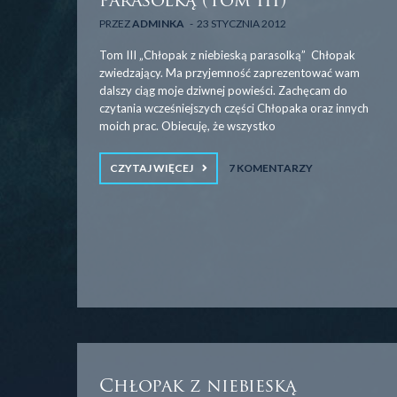
parasolką (Tom III)
PRZEZ
ADMINKA
23 STYCZNIA 2012
Tom III „Chłopak z niebieską parasolką” Chłopak
zwiedzający. Ma przyjemność zaprezentować wam
dalszy ciąg moje dziwnej powieści. Zachęcam do
czytania wcześniejszych części Chłopaka oraz innych
moich prac. Obiecuję, że wszystko
CZYTAJ WIĘCEJ
7 KOMENTARZY
Chłopak z niebieską