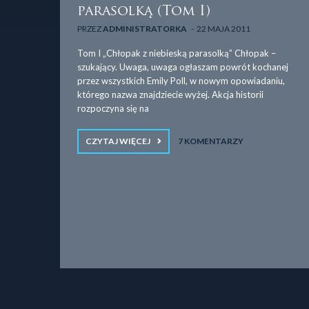
parasolką (Tom I)
PRZEZ
ADMINISTRATORKA
22 MAJA 2011
Tom I „Chłopak z niebieską parasolką” Chłopak –
szukający. Uwaga, uwaga ogłaszam powrót kochanej
przez wszystkich Emily Poll, w nowym opowiadaniu,
którego nazwa znajdziecie wyżej. Akcja historii
rozpoczyna się na
CZYTAJ WIĘCEJ
7 KOMENTARZY