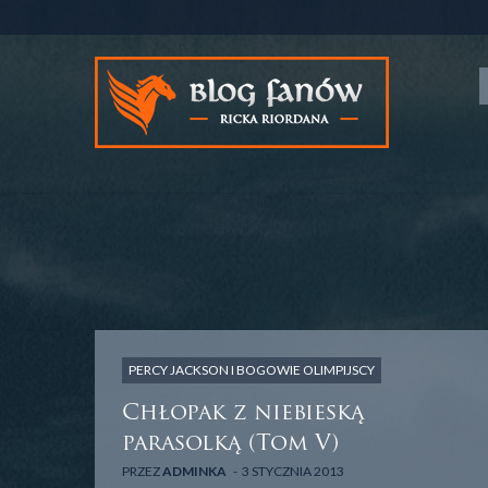
PERCY JACKSON I BOGOWIE OLIMPIJSCY
Chłopak z niebieską
parasolką (Tom V)
PRZEZ
ADMINKA
3 STYCZNIA 2013