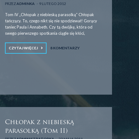
PRZEZ
ADMINKA
9 LUTEGO 2012
Tom IV „Chłopak z niebieską parasolką” Chłopak
tańczący. To, czego nikt się nie spodziewał! Gorący
taniec Paula i Annabeth. Czy tą dwójkę, która od
swego pierwszego spotkania ciągle się kłóci,
CZYTAJ WIĘCEJ
8 KOMENTARZY
Chłopak z niebieską
parasolką (Tom II)
PRZEZ
ADMINISTRATORKA
23 MAJA 2011