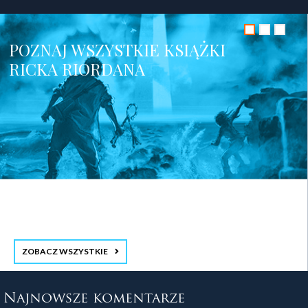
POZNAJ WSZYSTKIE KSIĄŻKI
RICKA RIORDANA
ZOBACZ WSZYSTKIE
stopka 3
Najnowsze komentarze