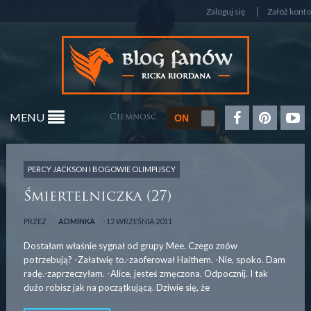
Zaloguj się
Załóż konto
MENU
Ciemność
PERCY JACKSON I BOGOWIE OLIMPIJSCY
Śmiertelniczka (27)
PRZEZ
ADMINKA
12 WRZEŚNIA 2011
Dostałam właśnie sygnał od grupy Mee. Czego znów
potrzebują? -Załatwię to.-zaoferował Haithem. -Nie, spoko. Dam
radę.-zaprzeczyłam. -Alice, jesteś zmęczona. Odpocznij. I tak
dużo robisz jak na początkującą. Dziwie się, że