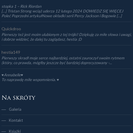
stopka 1 – Rick Riordan
[…] Tristan Strong wciąż uderza 12 lutego 2024 DOWIEDZ SIĘ WIĘCEJ
Poleć Poprzedni artykułNowe okładki serii Percy Jackson i Bogowie […]
Quickdroo
Pierwszy też jest moim ulubionym z tej trójki! Dziękuję za miłe słowa i uwagi,
i dobrze widzieć, że dalej tu zaglądasz, hestia ;D
hestia149
Pierwszy skradł moje serce najbardziej, ostatni zauroczył swoim rytmem
(który, co prawda, mógłby jeszcze być bardziej doprecyzowany -...
♥Annabelle♥
To naprawdę miłe wspomnienia. ♥️
Na skróty
Galeria
Kontakt
Książki