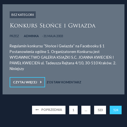
BEZ KATEGORII
Konkurs Słońce i Gwiazda
PRZEZ
ADMINKA
31 MAJA 2003
Regulamin konkursu “Słońce i Gwiazda” na Facebooku § 1
Postanowienia ogólne 1. Organizatorem Konkursu jest
WYDAWNICTWO GALERIA KSIĄŻKI S.C. JOANNA KWIECIEŃ I
PAWEŁ KWIECIEŃ ul. Tadeusza Rejtana 4/10, 30-510 Kraków. 2.
Niniejszy
CZYTAJ WIĘCEJ
ZOSTAW KOMENTARZ
POPRZEDNIA
1
…
523
524