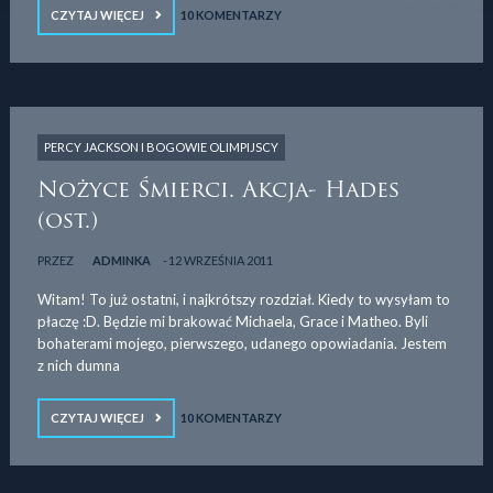
CZYTAJ WIĘCEJ
10 KOMENTARZY
PERCY JACKSON I BOGOWIE OLIMPIJSCY
Nożyce Śmierci. Akcja- Hades
(ost.)
PRZEZ
ADMINKA
12 WRZEŚNIA 2011
Witam! To już ostatni, i najkrótszy rozdział. Kiedy to wysyłam to
płaczę :D. Będzie mi brakować Michaela, Grace i Matheo. Byli
bohaterami mojego, pierwszego, udanego opowiadania. Jestem
z nich dumna
CZYTAJ WIĘCEJ
10 KOMENTARZY